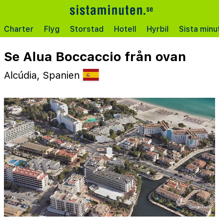
Charter
Flyg
Storstad
Hotell
Hyrbil
Sista minu
Se Alua Boccaccio från ovan
Alcúdia, Spanien