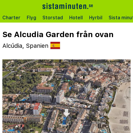
Charter
Flyg
Storstad
Hotell
Hyrbil
Sista minu
Se Alcudia Garden från ovan
Alcúdia, Spanien