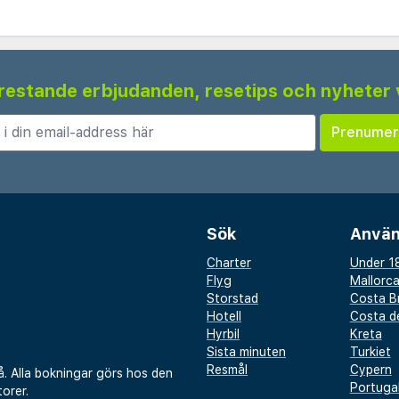
 frestande erbjudanden, resetips och nyheter 
Sök
Använ
Charter
Under 18
Flyg
Mallorc
Storstad
Costa B
Hotell
Costa de
Hyrbil
Kreta
Sista minuten
Turkiet
Resmål
Cypern
å. Alla bokningar görs hos den
Portuga
orer.