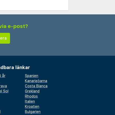
via e-post?
dbara länkar
 år
Spanien
a
Kanarieöarna
rava
Costa Blanca
l Sol
Grekland
Rhodos
Italien
Kroatien
l
Bulgarien