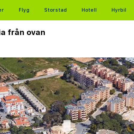
er
Flyg
Storstad
Hotell
Hyrbil
ia från ovan