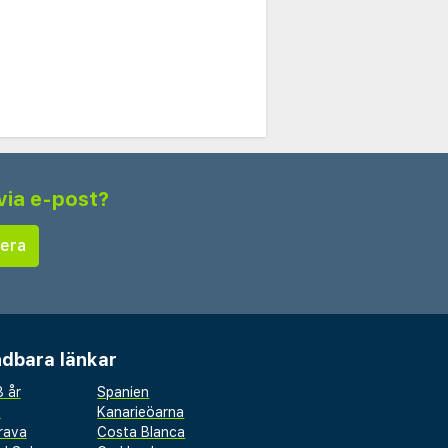
via e-post?
dbara länkar
 år
Spanien
a
Kanarieöarna
rava
Costa Blanca