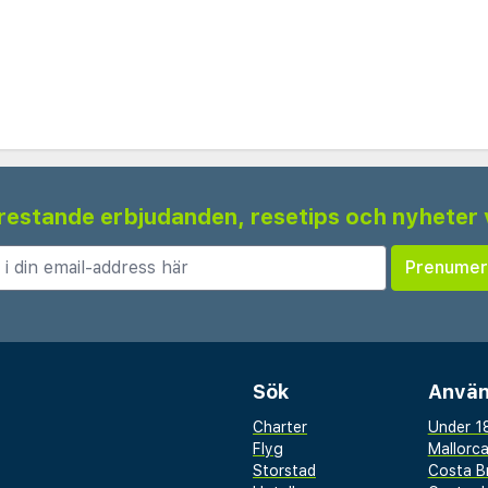
 frestande erbjudanden, resetips och nyheter 
Sök
Använ
Charter
Under 18
Flyg
Mallorc
Storstad
Costa B