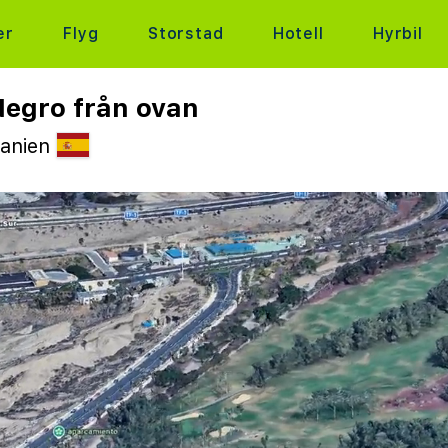
er
Flyg
Storstad
Hotell
Hyrbil
Negro från ovan
panien