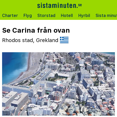
Charter
Flyg
Storstad
Hotell
Hyrbil
Sista minu
Se Carina från ovan
Rhodos stad, Grekland