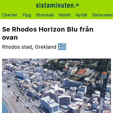
Charter
Flyg
Storstad
Hotell
Hyrbil
Sista minu
Se Rhodos Horizon Blu från
ovan
Rhodos stad, Grekland