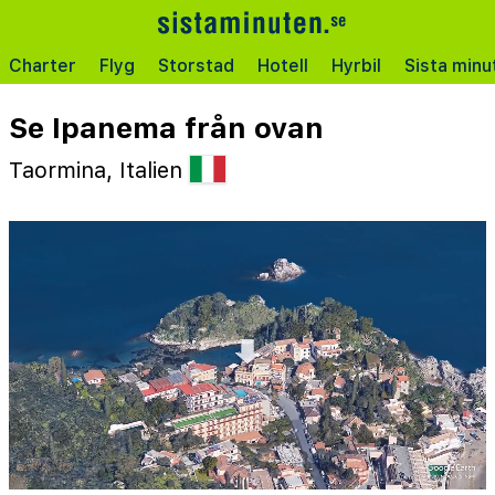
Charter
Flyg
Storstad
Hotell
Hyrbil
Sista minu
Se Ipanema från ovan
Taormina, Italien