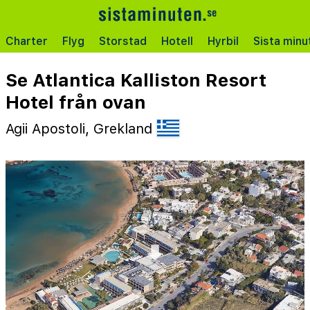
Charter
Flyg
Storstad
Hotell
Hyrbil
Sista minu
Se Atlantica Kalliston Resort
Hotel från ovan
Agii Apostoli, Grekland