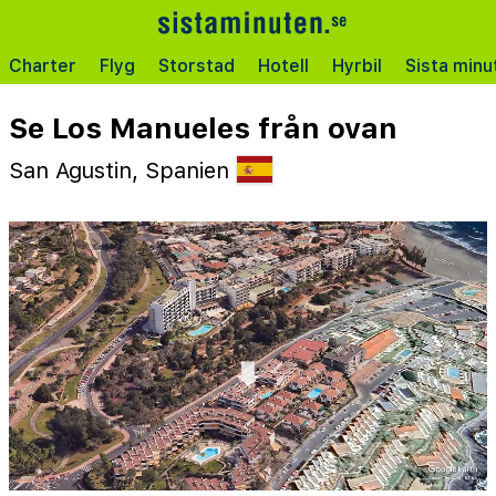
Charter
Flyg
Storstad
Hotell
Hyrbil
Sista minu
Se Los Manueles från ovan
San Agustin, Spanien