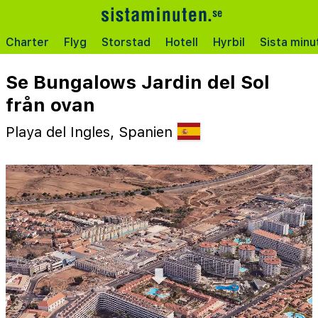
Charter
Flyg
Storstad
Hotell
Hyrbil
Sista minu
Se Bungalows Jardin del Sol
från ovan
Playa del Ingles, Spanien