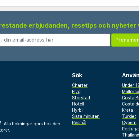
 frestande erbjudanden, resetips och nyheter 
Sök
Använ
Charter
Under 18
Flyg
Mallorc
Storstad
Costa B
Hotell
Costa de
Hyrbil
Kreta
Sista minuten
Turkiet
Resmål
Cypern
å. Alla bokningar görs hos den
Portuga
orer.
Thailan