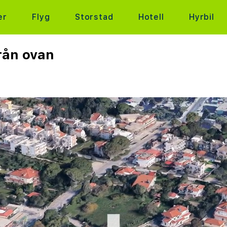
er
Flyg
Storstad
Hotell
Hyrbil
rån ovan