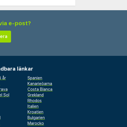
via e-post?
dbara länkar
 år
Spanien
a
Kanarieöarna
rava
Costa Blanca
l Sol
Grekland
Rhodos
Italien
Kroatien
l
Bulgarien
d
Marocko