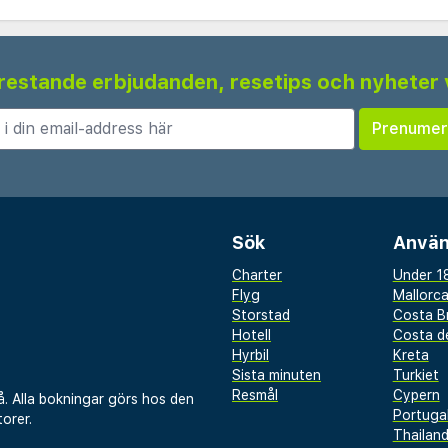
 frestande erbjudanden, resetips och nyheter 
Sök
Använ
Charter
Under 18
Flyg
Mallorc
Storstad
Costa B
Hotell
Costa de
Hyrbil
Kreta
Sista minuten
Turkiet
Resmål
Cypern
å. Alla bokningar görs hos den
Portuga
orer.
Thailan