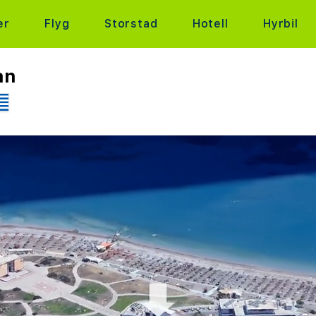
er
Flyg
Storstad
Hotell
Hyrbil
an