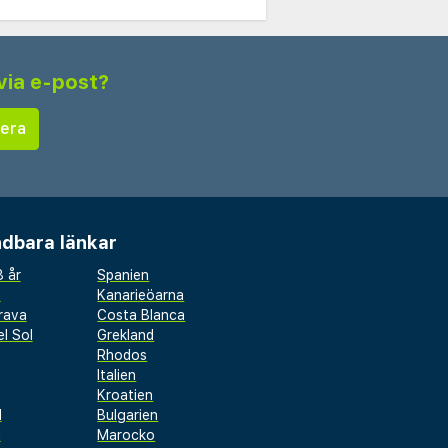
via e-post?
dbara länkar
 år
Spanien
a
Kanarieöarna
rava
Costa Blanca
l Sol
Grekland
Rhodos
Italien
Kroatien
l
Bulgarien
d
Marocko