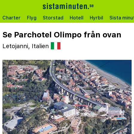
Charter
Flyg
Storstad
Hotell
Hyrbil
Sista minu
Se Parchotel Olimpo från ovan
Letojanni, Italien