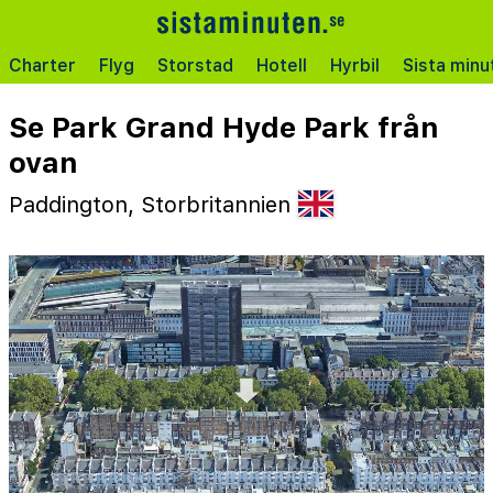
Charter
Flyg
Storstad
Hotell
Hyrbil
Sista minu
Se Park Grand Hyde Park från
ovan
Paddington, Storbritannien