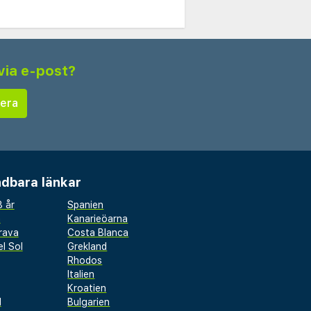
via e-post?
dbara länkar
 år
Spanien
a
Kanarieöarna
rava
Costa Blanca
l Sol
Grekland
Rhodos
Italien
Kroatien
l
Bulgarien