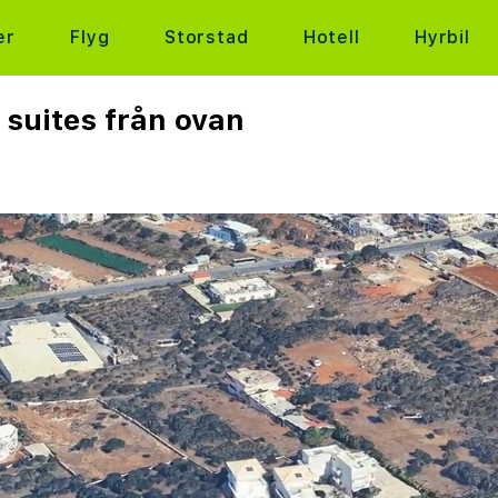
er
Flyg
Storstad
Hotell
Hyrbil
 suites från ovan