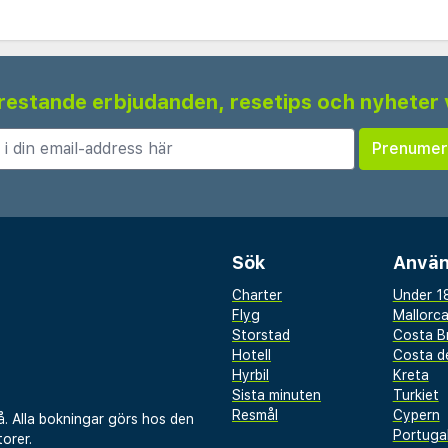
 frestande erbjudanden, resetips och nyheter 
Sök
Använ
Charter
Under 18
Flyg
Mallorc
Storstad
Costa B
Hotell
Costa de
Hyrbil
Kreta
Sista minuten
Turkiet
Resmål
Cypern
å. Alla bokningar görs hos den
Portuga
orer.