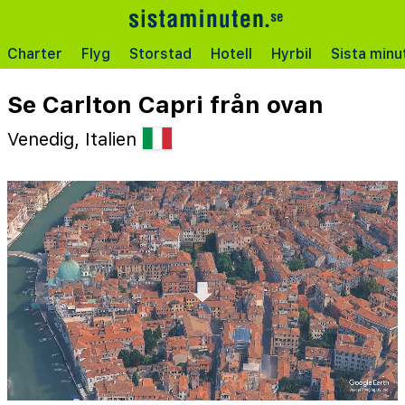
Charter
Flyg
Storstad
Hotell
Hyrbil
Sista minu
Se Carlton Capri från ovan
Venedig, Italien