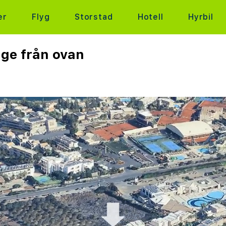
er
Flyg
Storstad
Hotell
Hyrbil
age från ovan