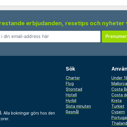
 frestande erbjudanden, resetips och nyheter 
Sök
Använ
Charter
Under 18
Flyg
Mallorc
Storstad
Costa B
Hotell
Costa de
Hyrbil
Kreta
Sista minuten
Turkiet
Resmål
Cypern
å. Alla bokningar görs hos den
Portuga
orer.
Thailan