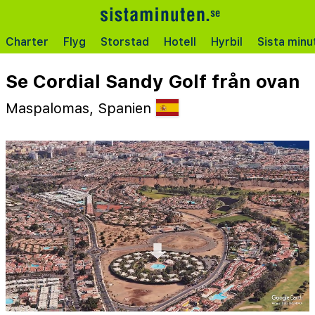
Charter
Flyg
Storstad
Hotell
Hyrbil
Sista minu
Se Cordial Sandy Golf från ovan
Maspalomas, Spanien