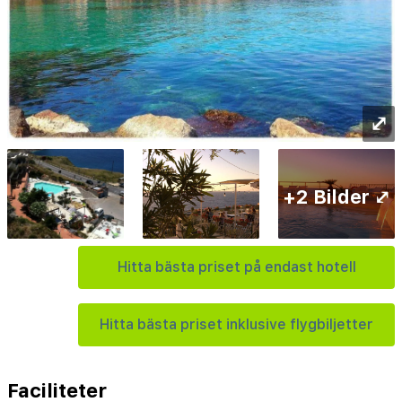
⤢
+2 Bilder ⤢
Hitta bästa priset på endast hotell
Hitta bästa priset inklusive flygbiljetter
Faciliteter