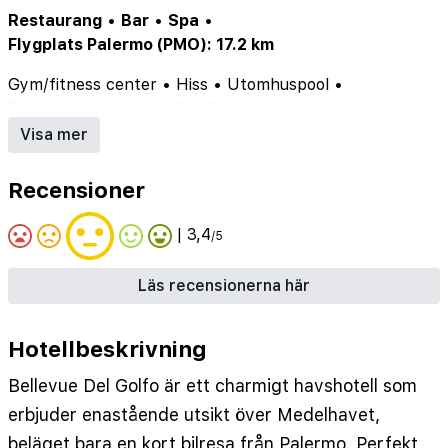
Restaurang
•
Bar
•
Spa
•
Flygplats Palermo (PMO): 17.2 km
Gym/fitness center
•
Hiss
•
Utomhuspool
•
Restaurang
•
Spa
•
WiFi
•
Parkering
•
Luftkonditionering
•
Bar
•
Poolbar
Visa mer
Recensioner
| 3,4
/5
Läs recensionerna här
Hotellbeskrivning
Bellevue Del Golfo är ett charmigt havshotell som
erbjuder enastående utsikt över Medelhavet,
beläget bara en kort bilresa från Palermo. Perfekt