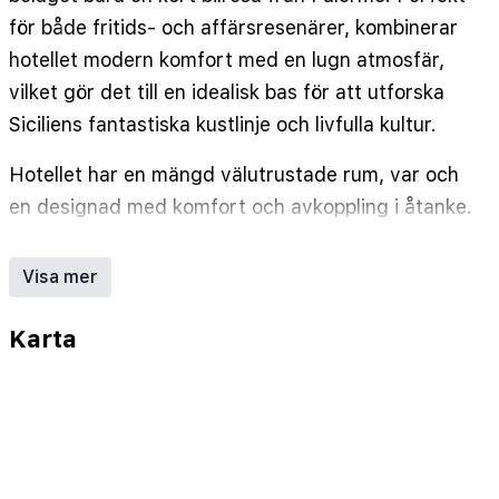
för både fritids- och affärsresenärer, kombinerar
hotellet modern komfort med en lugn atmosfär,
vilket gör det till en idealisk bas för att utforska
Siciliens fantastiska kustlinje och livfulla kultur.
Hotellet har en mängd välutrustade rum, var och
en designad med komfort och avkoppling i åtanke.
Gästerna kan välja mellan standardrum med havs-
eller trädgårdsutsikt, rymliga familjerum och
Visa mer
eleganta sviter med privata balkonger. Alla
boenden inkluderar luftkonditionering, gratis Wi-
Karta
Fi, platt-TV och badrum med gratis toalettartiklar.
Bellevue Del Golfo har en panoramisk
utomhuspool, en solterrass och direkt tillgång till
ett privat strandområde. Gästerna kan njuta av