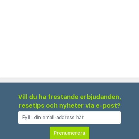
utsökt siciliansk mat på hotellets restaurang, som
erbjuder både inomhus- och
utomhusmatalternativ. Hotellet erbjuder också en
24-timmarsreception, gratis parkering och
bekväma flygplatstransfer på begäran.
Med sin fridfulla miljö och uppmärksamma
personal, säkerställer Bellevue Del Golfo en
avkopplande och minnesvärd vistelse. Oavsett om
du vill koppla av vid havet, utforska lokala
attraktioner eller bara njuta av den vackra
Vill du ha frestande erbjudanden,
omgivningen, erbjuder detta hotell allt du behöver
resetips och nyheter via e-post?
för en härlig siciliansk semester.