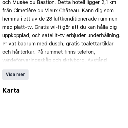
och Musée du Bastion. Detta hotell ligger 2,1 km
från Cimetière du Vieux Château. Känn dig som
hemma i ett av de 28 luftkonditionerade rummen
med platt-tv. Gratis wi-fi gör att du kan hålla dig
uppkopplad, och satellit-tv erbjuder underhållning.
Privat badrum med dusch, gratis toalettartiklar
och hårtorkar. På rummet finns telefon,
värdeförvaringsskåp och skrivbord. Avstånd
avrundas till närmsta decimal.
Visa mer
Promenade du Soleil - 0,1 km
Lucien Barriere Casino - 0,3 km
Karta
Jardins Biovès - 0,4 km
Mentons turistbyrå - 0,5 km
Vigselrum - 0,8 km
Palais Carnolès - 0,9 km