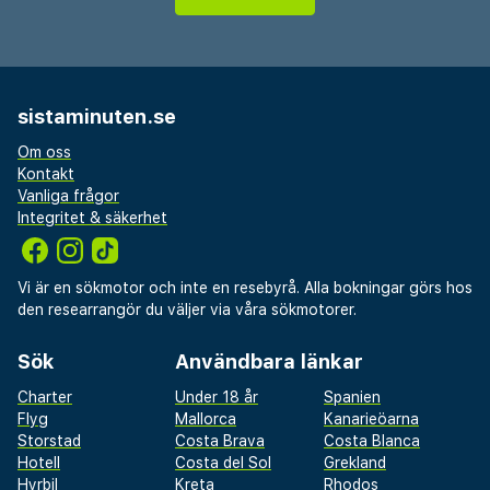
på plats. Njut av utsikten från deras terrassen och
trädgården, och dra nytta av deras gratis wi-fi. När
hungern gör sig påmind kan du äta något på hotellets
kafé. Avsluta dagen med en drink på boendets bar.
sistaminuten.se
Frukostbuffé serveras dagligen mot en avgift från
07.30 till 10.30. Detta boende har fått sin officiella
Om oss
stjärngradering från Frankrikes Turistutvecklingsbyrå,
Kontakt
ATOUT France.
Vanliga frågor
Integritet & säkerhet
Du kommer att ombes att betala följande avgifter
på boendet – avgifterna kan inkludera tillämpliga
skatter:
Vi är en sökmotor och inte en resebyrå. Alla bokningar görs hos
den researrangör du väljer via våra sökmotorer.
Stadsskatt: 2.28 EUR per person per natt. Skatten
Sök
Användbara länkar
gäller inte barn under 18 år.
Vi har listat alla tilläggsavgifter som boendet har
Charter
Under 18 år
Spanien
Flyg
Mallorca
Kanarieöarna
upplyst oss om.
Storstad
Costa Brava
Costa Blanca
Hotell
Costa del Sol
Grekland
Avgift för frukostbuffé: EUR 17 för vuxna och EUR 8
Hyrbil
Kreta
Rhodos