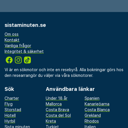
bagageförvaring. Njut av utsikten från deras
takterrassen och dra nytta av deras gratis wi-fi och
conciergetjänster. Boendet har även en tv i allmänt
utrymme, danssal och varuautomat. Hotel Kristal har
sistaminuten.se
en restaurang som serverar gäster underbar mat.
Om oss
Avsluta dagen med en drink på boendets bar.
Kontakt
Frukostbuffé serveras dagligen mot en avgift från
Vanliga frågor
07.30 till 10.30.
Integritet & säkerhet
Avgift för frukostbuffé: EUR 5 per person (ungefärligt
pris)
Vi är en sökmotor och inte en resebyrå. Alla bokningar görs hos
Spjälsäng (babysäng): EUR 6.0 per natt
den researrangör du väljer via våra sökmotorer.
Det är möjligt att listan ovan inte är fullständig,
samt att avgifter och depositioner inte inkluderar
Sök
Användbara länkar
skatt. Observera att dessa kan komma att ändras.
Charter
Under 18 år
Spanien
Flyg
Mallorca
Kanarieöarna
Kontanttransaktioner på boendet kan inte överstiga
Storstad
Costa Brava
Costa Blanca
EUR 1000, på grund av statliga bestämmelser. Du kan
Hotell
Costa del Sol
Grekland
Hyrbil
Kreta
Rhodos
få mer information genom att kontakta boendet med
Sista minuten
Turkiet
Italien