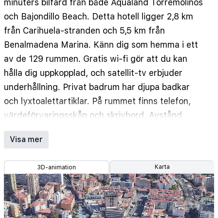
minuters bilfärd från både Aqualand Torremolinos
och Bajondillo Beach. Detta hotell ligger 2,8 km
från Carihuela-stranden och 5,5 km från
Benalmadena Marina. Känn dig som hemma i ett
av de 129 rummen. Gratis wi-fi gör att du kan
hålla dig uppkopplad, och satellit-tv erbjuder
underhållning. Privat badrum har djupa badkar
och lyxtoalettartiklar. På rummet finns telefon,
värdeförvaringsskåp och skrivbord. Avstånd
avrundas till närmsta decimal.
Visa mer
Plaza Costa del Sol - 0,1 km
Costa del Sol-torget - 0,2 km
Karta
3D-animation
Calle San Miguel - 0,2 km
Nogalera torg - 0,3 km
Centro Cultural Pablo Ruiz Picasso - 0,7 km