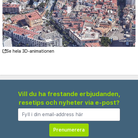
Bajondillo Beach - 0,8 km
Casa de los Navajas - 0,9 km
Torremolinos synagoga - 1 km
Aqualand Torremolinos - 1,3 km
Playamars strand - 1,3 km
Palacio de Congresos y Exposiciones - 1,4 km
Se hela 3D-animationen
Crocodile Park - 1,4 km
Carihuela-stranden - 1,5 km
Molino del Inca - 1,6 km
La Bateria - 2,2 km
Vill du ha frestande erbjudanden,
Hotel Kristal rekommenderar att du använder
resetips och nyheter via e-post?
flygplatsen Málaga Airport (AGP), Málaga,
Spanien - 8,3 km
Gäster har tillgång till bland annat reception (öppen
dygnet runt), flerspråkig personal och