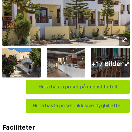
⤢
+17 Bilder ⤢
Hitta bästa priset på endast hotell
Hitta bästa priset inklusive flygbiljetter
Faciliteter