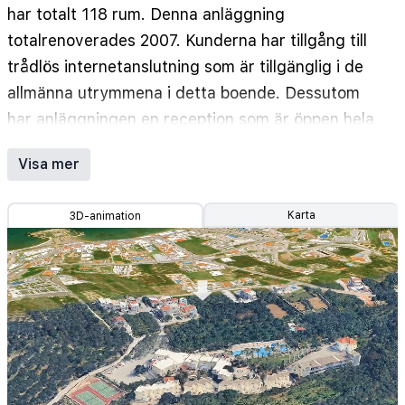
har totalt 118 rum. Denna anläggning
totalrenoverades 2007. Kunderna har tillgång till
trådlös internetanslutning som är tillgänglig i de
allmänna utrymmena i detta boende. Dessutom
har anläggningen en reception som är öppen hela
dagen. Denna anläggnings gemensamma
Visa mer
utrymmen är handikappanpassade. Alla gäster
som bor på denna anläggning och som anländer
Karta
3D-animation
med bil kan parkera på någon av dess
parkeringsplatser. Det finns en flygplatstransfer
för gästernas bekvämlighet. En avgift kan komma
att tas ut för vissa av dessa tjänster.