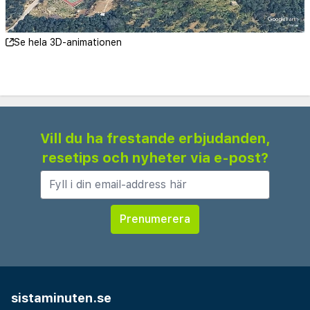
Se hela 3D-animationen
Vill du ha frestande erbjudanden,
resetips och nyheter via e-post?
sistaminuten.se