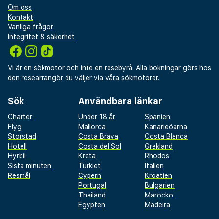
Om oss
Kontakt
Vanliga frågor
Integritet & säkerhet
Vi är en sökmotor och inte en resebyrå. Alla bokningar görs hos
den researrangör du väljer via våra sökmotorer.
Sök
Användbara länkar
Charter
Under 18 år
Spanien
Flyg
Mallorca
Kanarieöarna
Storstad
Costa Brava
Costa Blanca
Hotell
Costa del Sol
Grekland
Hyrbil
Kreta
Rhodos
Sista minuten
Turkiet
Italien
Resmål
Cypern
Kroatien
Portugal
Bulgarien
Thailand
Marocko
Egypten
Madeira