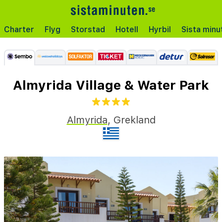
Charter
Flyg
Storstad
Hotell
Hyrbil
Sista minu
Almyrida Village & Water Park
Almyrida
,
Grekland