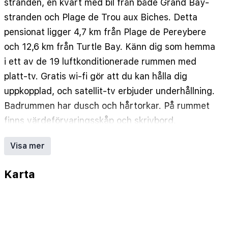
stranden, en kvart med bil från både Grand Bay-
stranden och Plage de Trou aux Biches. Detta
pensionat ligger 4,7 km från Plage de Pereybere
och 12,6 km från Turtle Bay. Känn dig som hemma
i ett av de 19 luftkonditionerade rummen med
platt-tv. Gratis wi-fi gör att du kan hålla dig
uppkopplad, och satellit-tv erbjuder underhållning.
Badrummen har dusch och hårtorkar. På rummet
finns värdeförvaringsskåp och skrivbord.
Städning erbjuds dagligen. Avstånd avrundas till
Visa mer
närmsta decimal.
Surya Oudaya Sangam - 0,7 km
Karta
Mont Choisy Le Mall - 1,1 km
La Croisette - 1,6 km
Grand Bay shoppingcenter - 2,2 km