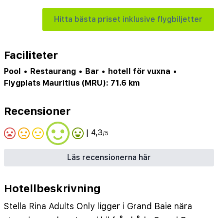
Hitta bästa priset inklusive flygbiljetter
Faciliteter
Pool
•
Restaurang
•
Bar
•
hotell för vuxna
•
Flygplats Mauritius (MRU): 71.6 km
Recensioner
| 4,3
/5
Läs recensionerna här
Hotellbeskrivning
Stella Rina Adults Only ligger i Grand Baie nära