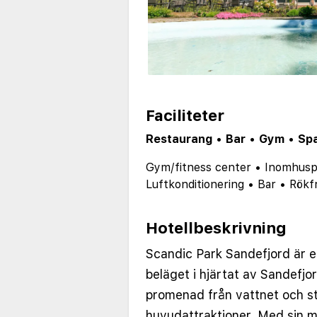
Faciliteter
Restaurang
•
Bar
•
Gym
•
Sp
Gym/fitness center
•
Inomhusp
Luftkonditionering
•
Bar
•
Rökfr
Hotellbeskrivning
Scandic Park Sandefjord är e
beläget i hjärtat av Sandefjo
promenad från vattnet och s
huvudattraktioner. Med sin 