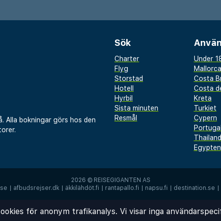
s frukostbuffé som
det, som erbjuder ett
a alternativ. Hotellets
Sök
Använ
rska och internationella
Charter
Under 18
, medan den inbjudande
Flyg
Mallorc
ppla av med en kaffe eller
Storstad
Costa B
Hotell
Costa de
l hålla sig aktiva finns
Hyrbil
Kreta
ett avkopplande
Sista minuten
Turkiet
Resmål
Cypern
å. Alla bokningar görs hos den
 bastu.
Portuga
orer.
Thailan
juder också utmärkta
Egypten
enemang, med flera
fessionell
2026 ©
REISEGIGANTEN AS
å plats och
.se
|
afbudsrejser.dk
|
äkkilähdöt.fi
|
rantapallo.fi
|
napsu.fi
|
destination.se
|
 att utforska det
ookies för anonym trafikanalys. Vi visar inga användarspeci
 om du besöker för