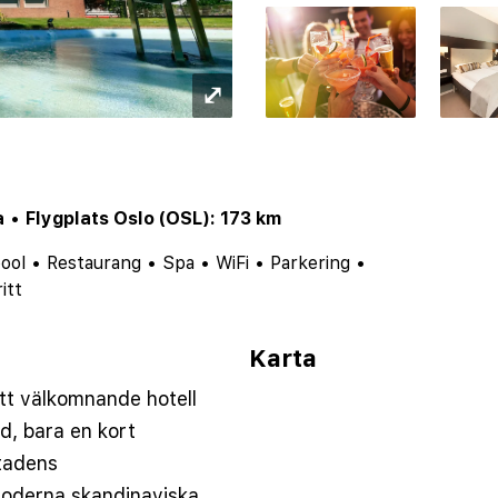
⤢
a
•
Flygplats Oslo (OSL): 173 km
ool
•
Restaurang
•
Spa
•
WiFi
•
Parkering
•
itt
Karta
tt välkomnande hotell
rd, bara en kort
tadens
moderna skandinaviska