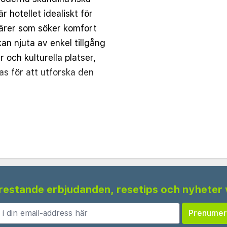
 hotellet idealiskt för
närer som söker komfort
n njuta av enkel tillgång
r och kulturella platser,
bas för att utforska den
tbud av rum, från mysiga
a familje- och
nomtänkt inrett med
rd, gratis Wi-Fi och en
a fönster som släpper in
juder utsikt över staden
 frestande erbjudanden, resetips och nyheter 
arna. Tillgängliga rum
ärskilda behov.