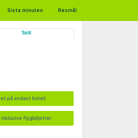
Sista minuten
Resmål
set på endast hotell
 inklusive flygbiljetter