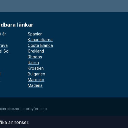
dbara länkar
 år
Spanien
a
Kanarieöarna
rava
Costa Blanca
l Sol
Grekland
Rhodos
Italien
Kroatien
l
Bulgarien
d
Marocko
Madeira
dinreise.no
|
storbyferie.no
fika annonser.