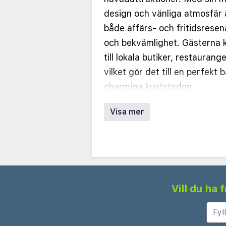
design och vänliga atmosfär är
både affärs- och fritidsrese
och bekvämlighet. Gästerna ka
till lokala butiker, restaurange
vilket gör det till en perfekt 
charmiga kuststaden.
Hotellet erbjuder ett brett u
Visa mer
standardalternativ till rymlig
superiorrum. Varje rum är ge
bekväma sängar, ett arbetsbo
platt-TV. Många rum har stor
mycket naturligt ljus och erb
Vill du ha
eller de lugna hotellträdgård
finns också för gäster med s