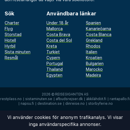
Sök
Användbara länkar
Charter
Under 18 år
Spanien
Flyg
Mallorca
Kanarieöarna
Storstad
Costa Brava
Costa Blanca
Hotell
Costa del Sol
Grekland
Hyrbil
Kreta
Rhodos
Sista minuten
Turkiet
Italien
Resmål
Cypern
Kroatien
Portugal
Bulgarien
Thailand
Marocko
Egypten
Madeira
2026 ©
REISEGIGANTEN AS
restplass.no
|
sistaminuten.se
|
afbudsrejser.dk
|
äkkilähdöt.fi
|
rantapallo.fi
|
napsu.fi
|
destination.se
|
dinreise.no
|
storbyferie.no
Vi använder cookies för anonym trafikanalys. Vi visar
inga användarspecifika annonser.