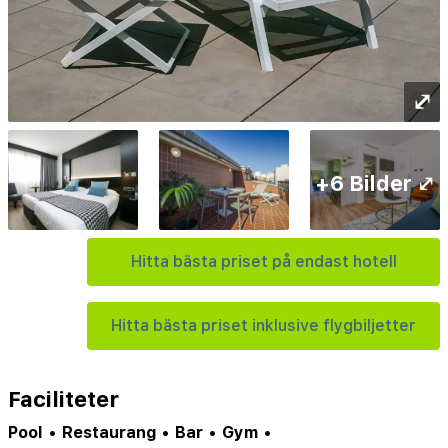
⤢
+6 Bilder ⤢
Hitta bästa priset på endast hotell
Hitta bästa priset inklusive flygbiljetter
Faciliteter
Pool
•
Restaurang
•
Bar
•
Gym
•