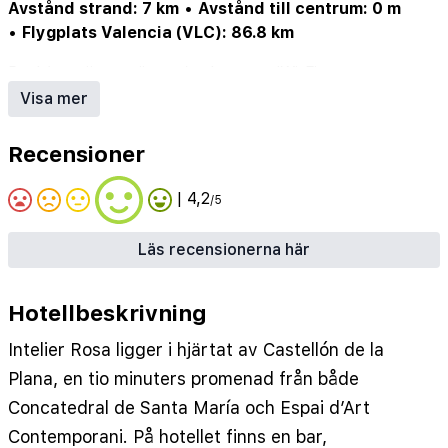
Avstånd strand: 7 km
•
Avstånd till centrum: 0 m
•
Flygplats Valencia (VLC): 86.8 km
Pool (ev. säsongsöppen)
•
Internet/Wi-Fi
•
Restaurang
•
Parkering/garage (ev. mot avgift)
•
Visa mer
Hotellbar
Recensioner
| 4,2
/5
Läs recensionerna här
Hotellbeskrivning
Intelier Rosa ligger i hjärtat av Castellón de la
Plana, en tio minuters promenad från både
Concatedral de Santa María och Espai d’Art
Contemporani. På hotellet finns en bar,