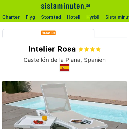
Charter
Flyg
Storstad
Hotell
Hyrbil
Sista minu
Intelier Rosa
Castellón de la Plana
,
Spanien