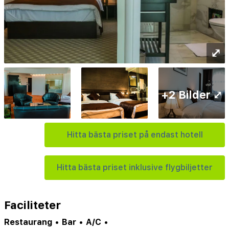
⤢
+2 Bilder ⤢
Hitta bästa priset på endast hotell
Hitta bästa priset inklusive flygbiljetter
Faciliteter
Restaurang
•
Bar
•
A/C
•