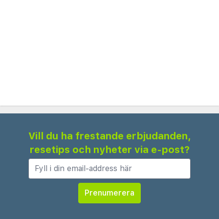
i hotellets ljusa matsal, som erbjuder ett urval av
lokala och internationella rätter. Hotellets
restaurang är också öppen för lunch och middag
och erbjuder ett utbud av läckra måltider i en
avslappnad miljö. För extra bekvämlighet erbjuder
hotellet 24-timmars reception och säker parkering
för gäster.
Best Western Hotel Galla är väl anpassat för
affärsresenärer, med mötesfaciliteter och
Vill du ha frestande erbjudanden,
affärstjänster tillgängliga på begäran. Den vänliga
resetips och nyheter via e-post?
personalen är alltid redo att hjälpa till med
researrangemang, lokala rekommendationer och
eventuella specialförfrågningar för att säkerställa
en trevlig och minnesvärd vistelse i Pristina.