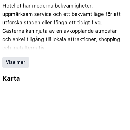
Hotellet har moderna bekvämligheter,
uppmärksam service och ett bekvämt läge för att
utforska staden eller fånga ett tidigt flyg.
Gästerna kan njuta av en avkopplande atmosfär
och enkel tillgång till lokala attraktioner, shopping
och matalternativ.
Hotellet erbjuder en mängd bekväma rum, var och
Visa mer
en designad med samtida inredning och praktiska
möbler. Alla rum är utrustade med gratis Wi-Fi,
Karta
luftkonditionering, platt-TV och privata badrum
med gratis toalettartiklar. Oavsett om du väljer
ett standardrum eller en rymlig svit, kommer du
att hitta allt du behöver för en vilsam natts sömn.
Börja din dag med en läcker frukost som serveras