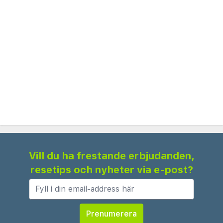
faciliteter, inklusive tre utomhuspooler, en
inomhusuppvärmd pool, ett modernt gym och ett
fullservice spa med bastu och behandlingsrum.
Resorten erbjuder också en barnklubb, vilket gör
det till ett utmärkt val för familjer. Matalternativen
inkluderar flera restauranger och barer på plats
som serverar medelhavskök och internationell
mat, med uteservering tillgänglig under de
varmare månaderna.
Under högsäsongen vaknar resorten till liv med
Vill du ha frestande erbjudanden,
vattensporter, strandaktiviteter och livliga
resetips och nyheter via e-post?
underhållningsprogram, medan lågsäsongen
erbjuder en lugnare atmosfär, perfekt för
avkoppling och wellness-retreats. Läge är
idealiskt för att utforska närliggande attraktioner