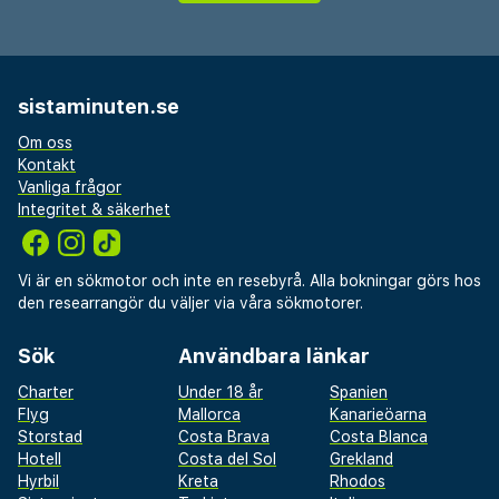
som Gozo och Comino, med färjeterminaler bara
en kort bilresa bort, vilket gör Ramla Bay Resort
till en bekväm bas för att upptäcka Maltas
sistaminuten.se
naturliga skönhet.
Om oss
Kontakt
Vanliga frågor
Integritet & säkerhet
Vi är en sökmotor och inte en resebyrå. Alla bokningar görs hos
den researrangör du väljer via våra sökmotorer.
Sök
Användbara länkar
Charter
Under 18 år
Spanien
Flyg
Mallorca
Kanarieöarna
Storstad
Costa Brava
Costa Blanca
Hotell
Costa del Sol
Grekland
Hyrbil
Kreta
Rhodos