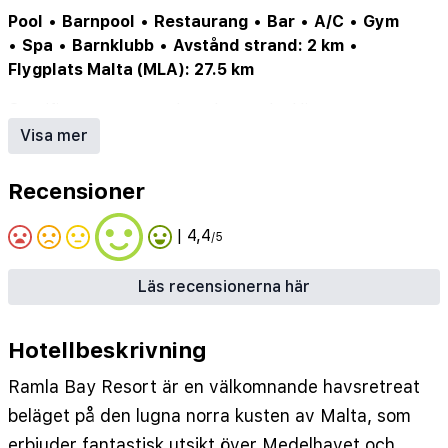
Pool
•
Barnpool
•
Restaurang
•
Bar
•
A/C
•
Gym
•
Spa
•
Barnklubb
•
Avstånd strand: 2 km
•
Flygplats Malta (MLA): 27.5 km
Gym/fitness center
•
Inomhuspool
•
Hiss
•
Utomhuspool
•
Restaurang
•
Spa
•
WiFi
•
Parkering
Visa mer
•
Luftkonditionering
•
Bar
•
Poolbar
Recensioner
| 4,4
/5
Läs recensionerna här
Hotellbeskrivning
Ramla Bay Resort är en välkomnande havsretreat
beläget på den lugna norra kusten av Malta, som
erbjuder fantastisk utsikt över Medelhavet och