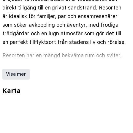
direkt tillgång till en privat sandstrand. Resorten
är idealisk för familjer, par och ensamresenärer
som söker avkoppling och äventyr, med frodiga
trädgårdar och en lugn atmosfär som gör det till
en perfekt tillflyktsort från stadens liv och rörelse.
Resorten har en mängd bekväma rum och sviter,
många med privata balkonger med utsikt över
havet eller landsbygden. Varje rum är utrustat
Visa mer
med luftkonditionering, gratis Wi-Fi, platt-TV och
faciliteter för att göra te och kaffe för att
Karta
säkerställa en trevlig vistelse. Rymliga familjerum
och uppgraderade sviter erbjuder extra utrymme
och premiumbekvämligheter för ökad komfort.
Gästerna kan njuta av ett brett utbud av