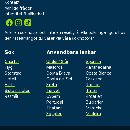
Kontakt
1 november till 20 mars.
Vanliga frågor
Du kommer att ombes att betala följande avgifter
Integritet & säkerhet
på boendet – avgifterna kan inkludera tillämpliga
skatter:
Vi är en sökmotor och inte en resebyrå. Alla bokningar görs hos
den researrangör du väljer via våra sökmotorer.
Stadsskatt: 3.00 EUR per person per natt. Skatten
gäller inte barn under 10 år.
Sök
Användbara länkar
Vi har listat alla tilläggsavgifter som boendet har
Charter
Under 18 år
Spanien
upplyst oss om.
Flyg
Mallorca
Kanarieöarna
Storstad
Costa Brava
Costa Blanca
Avgift för närliggande parkering: EUR 8 per per dag
Hotell
Costa del Sol
Grekland
(1931 meter bort, öppen 06.00 till 00.00)
Hyrbil
Kreta
Rhodos
Avgift för extrasäng: EUR 20.0 per natt
Sista minuten
Turkiet
Italien
Resmål
Cypern
Kroatien
Det är möjligt att listan ovan inte är fullständig,
Portugal
Bulgarien
samt att avgifter och depositioner inte inkluderar
Thailand
Marocko
skatt. Observera att dessa kan komma att ändras.
Egypten
Madeira
Alla gäster, även barn, måste vara närvarande vid