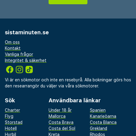
tvättmöjligheter. Avgiftsfri parkering erbjuds på plats.
Här får du tillgång tilll utomhuspool och kan njuta av
utsikten från terrassen och trädgården. Boendet har
även gratis wi-fi och conciergetjänster. Milia Bay Hotel
sistaminuten.se
Apartments har en snackbar/deli där gäster kan köpa
nåt gott att äta. Koppla av med din favoritdrink i deras
Om oss
bar eller bar vid poolen.
Kontakt
Vanliga frågor
Du kommer att ombes att betala följande avgifter
Integritet & säkerhet
på boendet – avgifterna kan inkludera tillämpliga
skatter:
Vi är en sökmotor och inte en resebyrå. Alla bokningar görs hos
den researrangör du väljer via våra sökmotorer.
En stadsskatt tas ut av staden och betalas på
boendet. Skatten är säsongsbunden och gäller inte
Sök
Användbara länkar
alltid året om. Undantag från skatten kan finnas.
Kontakta boendet med hjälp av uppgifterna i
Charter
Under 18 år
Spanien
bokningsbekräftelsen för mer information.
Flyg
Mallorca
Kanarieöarna
Storstad
Costa Brava
Costa Blanca
Stadsskatt: Från 1 november till 31 mars, EUR 1.50 per
Hotell
Costa del Sol
Grekland
boende per natt.
Hyrbil
Kreta
Rhodos