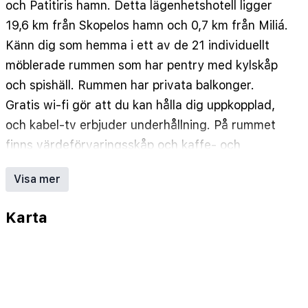
och Patitiris hamn. Detta lägenhetshotell ligger
19,6 km från Skopelos hamn och 0,7 km från Miliá.
Känn dig som hemma i ett av de 21 individuellt
möblerade rummen som har pentry med kylskåp
och spishäll. Rummen har privata balkonger.
Gratis wi-fi gör att du kan hålla dig uppkopplad,
och kabel-tv erbjuder underhållning. På rummet
finns värdeförvaringsskåp och kaffe- och
tebryggare. Städning erbjuds en gång per
Visa mer
vistelse. Avstånd avrundas till närmsta decimal.
Miliá - 0,7 km
Karta
Sparínes - 1,5 km
Léna - 1,8 km
Tsoukaliá - 2,7 km
Rousoum Gialos strand - 2,7 km