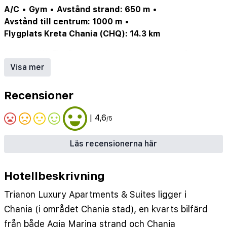
A/C
•
Gym
•
Avstånd strand: 650 m
•
Avstånd till centrum: 1000 m
•
Flygplats Kreta Chania (CHQ): 14.3 km
Internet/Wi-Fi
•
Parkering/garage (ev. mot avgift)
Visa mer
Recensioner
| 4,6
/5
Läs recensionerna här
Hotellbeskrivning
Trianon Luxury Apartments & Suites ligger i
Chania (i området Chania stad), en kvarts bilfärd
från både Agia Marina strand och Chania