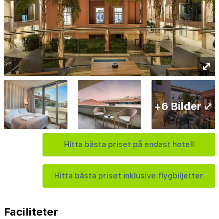
⤢
+6 Bilder ⤢
Hitta bästa priset på endast hotell
Hitta bästa priset inklusive flygbiljetter
Faciliteter