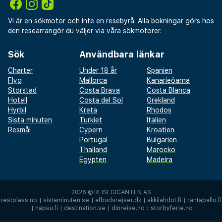
Vi är en sökmotor och inte en resebyrå. Alla bokningar görs hos
den researrangör du väljer via våra sökmotorer.
Sök
Användbara länkar
Charter
Under 18 år
Spanien
Flyg
Mallorca
Kanarieöarna
Storstad
Costa Brava
Costa Blanca
Hotell
Costa del Sol
Grekland
Hyrbil
Kreta
Rhodos
Sista minuten
Turkiet
Italien
Resmål
Cypern
Kroatien
Portugal
Bulgarien
Thailand
Marocko
Egypten
Madeira
2026 ©
REISEGIGANTEN AS
restplass.no
|
sistaminuten.se
|
afbudsrejser.dk
|
äkkilähdöt.fi
|
rantapallo.fi
|
napsu.fi
|
destination.se
|
dinreise.no
|
storbyferie.no