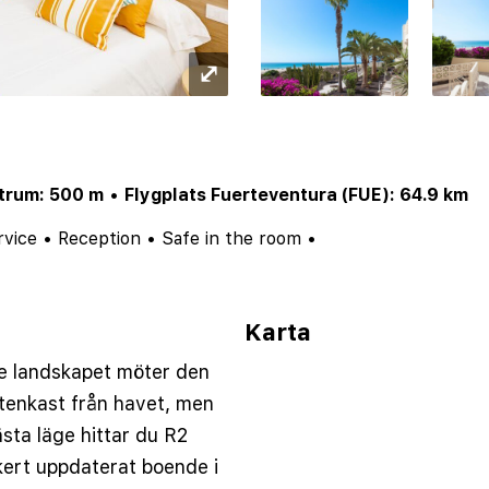
⤢
ntrum: 500 m
•
Flygplats Fuerteventura (FUE): 64.9 km
rvice
•
Reception
•
Safe in the room
•
Karta
e landskapet möter den
stenkast från havet, men
sta läge hittar du R2
kert uppdaterat boende i