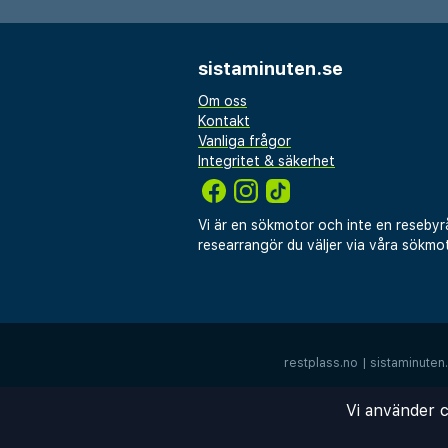
hotellet. Den sista biten får
bagage.
sistaminuten.se
Om oss
Kontakt
Vanliga frågor
Integritet & säkerhet
Vi är en sökmotor och inte en resebyr
researrangör du väljer via våra sökmot
restplass.no
|
sistaminuten
Vi använder c