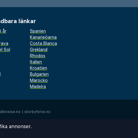
dbara länkar
 år
Spanien
a
Kanarieöarna
rava
Costa Blanca
l Sol
Grekland
Rhodos
Italien
Kroatien
l
Bulgarien
d
Marocko
Madeira
dinreise.no
|
storbyferie.no
fika annonser.