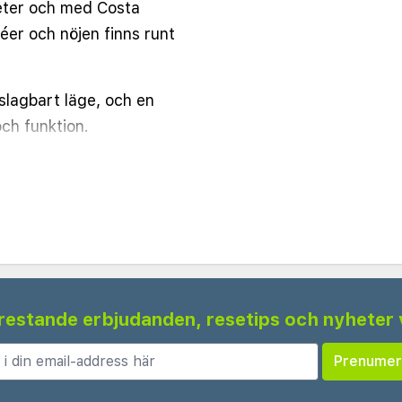
eter och med Costa
éer och nöjen finns runt
lagbart läge, och en
ch funktion.
dard, men lite olika
ndera en lägenhet med
ar ingen egen restaurang
l frukost som då levereras
i lugn och ro på
fi. Strandhanddukar mot
egränsade öppettider.
 frestande erbjudanden, resetips och nyheter 
der inom hotellet.
 trappor. Vid ankomst
bussen ca 400 meter från