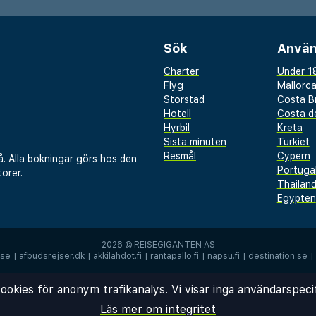
 du promenera med ditt
Sök
Använ
Charter
Under 18
Flyg
Mallorc
Storstad
Costa B
Hotell
Costa de
Hyrbil
Kreta
Sista minuten
Turkiet
Resmål
Cypern
å. Alla bokningar görs hos den
Portuga
orer.
Thailan
Egypten
2026 ©
REISEGIGANTEN AS
.se
|
afbudsrejser.dk
|
äkkilähdöt.fi
|
rantapallo.fi
|
napsu.fi
|
destination.se
|
ookies för anonym trafikanalys. Vi visar inga användarspeci
Läs mer om integritet