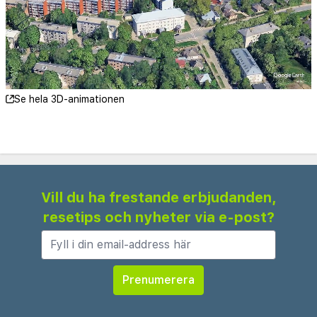
Rigas radio- och tv-torn - 4,2 km
SPICE - 4,4 km
Lettiska skyttarnas monument - 4,4 km
Lettlands vetenskapsakademi - 4,5 km
Ockupationsmuseet - 4,5 km
Se hela 3D-animationen
Svartbrödrahuset - 4,5 km
Rigas julmarknad - 4,5 km
Menzendorffs hus (museum i hus från 1695) - 4,5
km
Pilsetas kanalen - 4,6 km
Vill du ha frestande erbjudanden,
Town Hall - 4,6 km
resetips och nyheter via e-post?
Kolonna Hotel Brigita rekommenderar att du
använder flygplatsen Riga International Airport
(RIX) - 9,7 km
Gäster har tillgång till bland annat business-service,