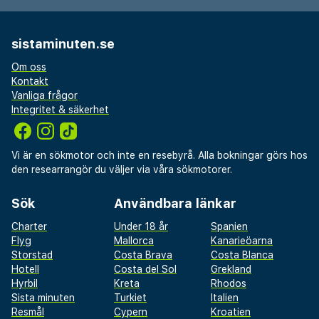
flerspråkig personal och bagageförvaring. Planerar du
ett event i Riga? På detta hotell finns det event- och
sistaminuten.se
konferensutrymmen på upp till 200 kvadratmeter,
däribland konferensrum och mötesrum. Avgiftsfri
Om oss
Kontakt
parkering erbjuds på plats. Passa på att dra nytta av
Vanliga frågor
bland annat gratis wi-fi, en souvenirbutik eller
Integritet & säkerhet
tidningskiosk och en frisersalong. Detta hotell har
även en tv i allmänt utrymme, hjälp med bokning av
biljetter och guidade turer och reception. Detta hotell
Vi är en sökmotor och inte en resebyrå. Alla bokningar görs hos
ger dig möjlighet att lyxa till det lite med rumsservice
den researrangör du väljer via våra sökmotorer.
(under begränsade tider). Släck törsten med din
Sök
Användbara länkar
favoritdrink i boendets bar. Här erbjuds en gratis
frukost att ta med på vardagar mellan 07.00 och 10.00.
Charter
Under 18 år
Spanien
Du kommer att ombes att betala följande avgifter
Flyg
Mallorca
Kanarieöarna
Storstad
Costa Brava
Costa Blanca
på boendet – avgifterna kan inkludera tillämpliga
Hotell
Costa del Sol
Grekland
skatter:
Hyrbil
Kreta
Rhodos
Sista minuten
Turkiet
Italien
Stadsskatt: 1.00 EUR per person per natt i upp till 10
Resmål
Cypern
Kroatien