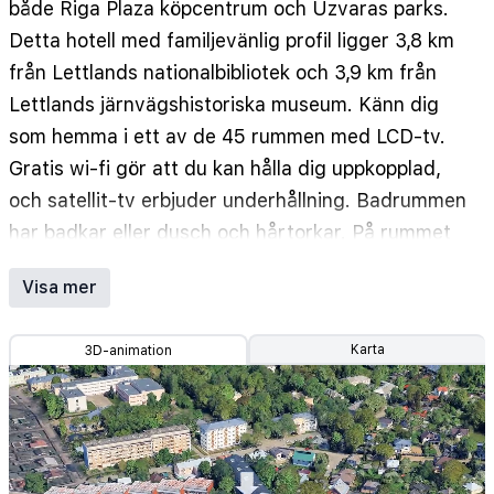
både Riga Plaza köpcentrum och Uzvaras parks.
Detta hotell med familjevänlig profil ligger 3,8 km
från Lettlands nationalbibliotek och 3,9 km från
Lettlands järnvägshistoriska museum. Känn dig
som hemma i ett av de 45 rummen med LCD-tv.
Gratis wi-fi gör att du kan hålla dig uppkopplad,
och satellit-tv erbjuder underhållning. Badrummen
har badkar eller dusch och hårtorkar. På rummet
finns telefon, värdeförvaringsskåp och skrivbord.
Visa mer
Avstånd avrundas till närmsta decimal.
Riga Plaza köpcentrum - 1,6 km
Karta
3D-animation
Uzvaras parks - 2,7 km
Golden Bowling Center - 3,4 km
Lettlands nationalbibliotek - 3,5 km
Lettlands järnvägshistoriska museum - 3,6 km