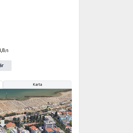
3,8
/5
är
Karta