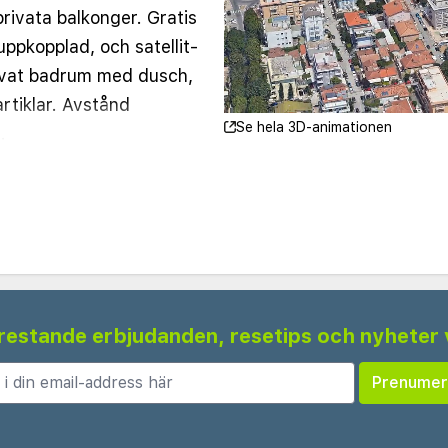
ivata balkonger. Gratis
 uppkopplad, och satellit-
rivat badrum med dusch,
rtiklar. Avstånd
Se hela 3D-animationen
.
1 km
 frestande erbjudanden, resetips och nyheter 
m