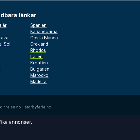
dbara länkar
 år
Spanien
a
Kanarieöarna
rava
Costa Blanca
l Sol
Grekland
Rhodos
Italien
Kroatien
l
Bulgarien
d
Marocko
Madeira
dinreise.no
|
storbyferie.no
fika annonser.