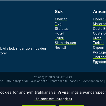
desta - 2,9 km
Sök
Använ
Charter
Under 18
Flyg
Mallorc
Storstad
Costa B
nedy - 3,1 km
Hotell
Costa de
Hyrbil
Kreta
Sista minuten
Turkiet
Resmål
Cypern
å. Alla bokningar görs hos den
tl.) - 12,2 km
Portuga
orer.
8 km
Thailan
Egypten
 Hotel Gaston är Rimini
2026 ©
REISEGIGANTEN AS
.se
|
afbudsrejser.dk
|
äkkilähdöt.fi
|
rantapallo.fi
|
napsu.fi
|
destination.se
|
at gratis dagstidningar i
och reception (öppen
ookies för anonym trafikanalys. Vi visar inga användarspeci
tillkommer) erbjuds på
Läs mer om integritet
 säsongsöppen utomhuspool