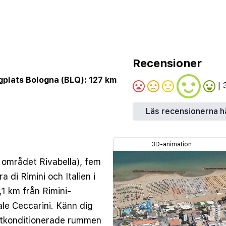
Recensioner
gplats Bologna (BLQ): 127 km
| 
Läs recensionerna h
3D-animation
i området Rivabella), fem
a di Rimini och Italien i
3,1 km från Rimini-
ale Ceccarini. Känn dig
ftkonditionerade rummen