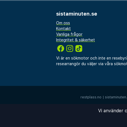
Palazzo dell'Arengo e del Po
sistaminuten.se
Viale Vespucci - 2,9 km
Kirurgens hus - 2,9 km
Om oss
Kontakt
Riminis stadshus - 3 km
Vanliga frågor
Piazzale John Fitzgerald Ken
Integritet & säkerhet
Närmaste flygplatser är:
Vi är en sökmotor och inte en resebyr
Rimini (RMI-Federico Fellini In
researrangör du väljer via våra sökmot
Forlì Intl. Airport (FRL) - 52,
Rekommenderad flygplats för
(RMI-Federico Fellini Intl.).
restplass.no
|
sistaminuten
Gäster har tillgång till bland ann
lobbyn, kemtvätt/tvättjänster 
Vi använder c
dygnet runt). Parkering (avgift 
plats. Här får du tillgång tilll