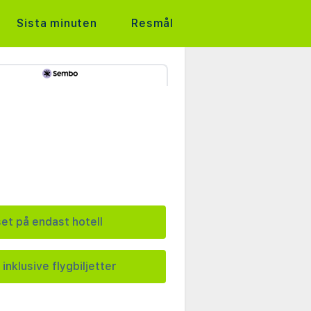
Sista minuten
Resmål
set på endast hotell
 inklusive flygbiljetter