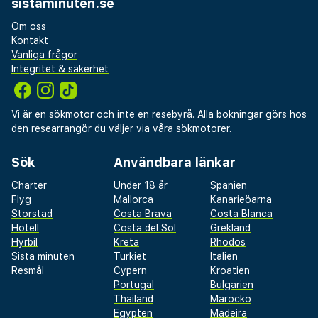
sistaminuten.se
Om oss
Kontakt
Vanliga frågor
Integritet & säkerhet
Vi är en sökmotor och inte en resebyrå. Alla bokningar görs hos
den researrangör du väljer via våra sökmotorer.
Sök
Användbara länkar
Charter
Under 18 år
Spanien
Flyg
Mallorca
Kanarieöarna
Storstad
Costa Brava
Costa Blanca
Hotell
Costa del Sol
Grekland
Hyrbil
Kreta
Rhodos
Sista minuten
Turkiet
Italien
Resmål
Cypern
Kroatien
Portugal
Bulgarien
Thailand
Marocko
Egypten
Madeira