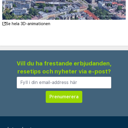
i det mysiga matutrymmet, eller koppla av i den
inbjudande loungen efter en dag av sightseeing.
Den vänliga receptionspersonalen finns tillgänglig
Se hela 3D-animationen
dygnet runt för att hjälpa till med lokala
rekommendationer, bokningar av turer och
eventuella specialförfrågningar du kan ha.
Tvättfaciliteter och bagageförvaring finns också
tillgängliga för din bekvämlighet.
Vill du ha frestande erbjudanden,
resetips och nyheter via e-post?
Oavsett om du besöker Kraków för affärer eller
nöje, erbjuder Daniel Griffin Aparthotel by Artery
Hotels ett bekvämt och praktiskt hem borta från
hemmet. Njut av den perfekta blandningen av
oberoende och hotellservice i en utmärkt
stadsläge, vilket säkerställer en minnesvärd och
stressfri vistelse.