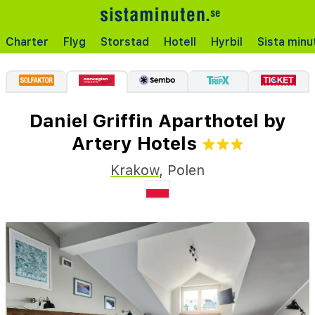
Charter
Flyg
Storstad
Hotell
Hyrbil
Sista minu
Daniel Griffin Aparthotel by
Artery Hotels
Krakow
,
Polen