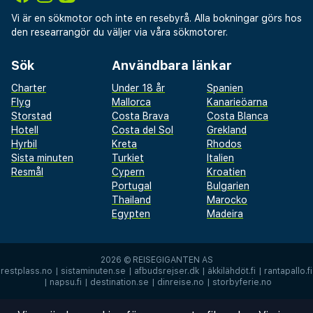
Vi är en sökmotor och inte en resebyrå. Alla bokningar görs hos
den researrangör du väljer via våra sökmotorer.
Sök
Användbara länkar
Charter
Under 18 år
Spanien
Flyg
Mallorca
Kanarieöarna
Storstad
Costa Brava
Costa Blanca
Hotell
Costa del Sol
Grekland
Hyrbil
Kreta
Rhodos
Sista minuten
Turkiet
Italien
Resmål
Cypern
Kroatien
Portugal
Bulgarien
Thailand
Marocko
Egypten
Madeira
2026 ©
REISEGIGANTEN AS
restplass.no
|
sistaminuten.se
|
afbudsrejser.dk
|
äkkilähdöt.fi
|
rantapallo.fi
|
napsu.fi
|
destination.se
|
dinreise.no
|
storbyferie.no