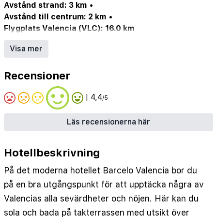
Avstånd strand: 3 km
•
Avstånd till centrum: 2 km
•
Flygplats Valencia (VLC): 16.0 km
Pool (ev. säsongsöppen)
•
Internet/Wi-Fi
•
Visa mer
Restaurang
•
Parkering/garage (ev. mot avgift)
•
Hotellbar
Recensioner
| 4,4
/5
Läs recensionerna här
Hotellbeskrivning
På det moderna hotellet Barcelo Valencia bor du
på en bra utgångspunkt för att upptäcka några av
Valencias alla sevärdheter och nöjen. Här kan du
sola och bada på takterrassen med utsikt över