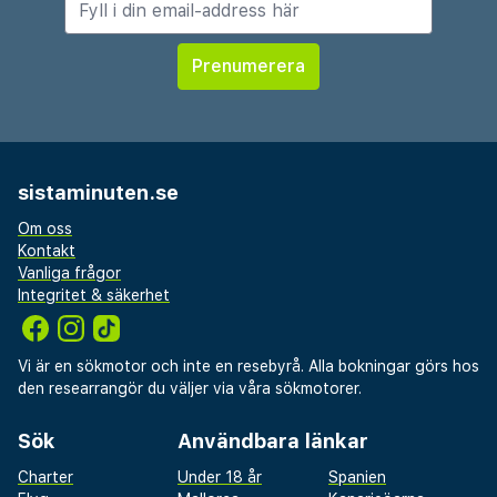
Basilica Collegiata - 0,2 km
Piazza Universita - 0,2 km
Museo Civico Belliniano - 0,2 km
Piazza del Duomo - 0,2 km
Palazzo San Giuliano - 0,2 km
Palazzo degli Elefanti - 0,3 km
sistaminuten.se
Piazza Mazzini - 0,3 km
Om oss
Fontana dell'Amenano - 0,3 km
Kontakt
Vanliga frågor
Fontana dell'Elefante - 0,3 km
Integritet & säkerhet
Palazzo del Seminario dei Chierici - 0,3 km
Mercato Fera 'o Luni - 0,3 km
Vi är en sökmotor och inte en resebyrå. Alla bokningar görs hos
den researrangör du väljer via våra sökmotorer.
Il Principe Hotel rekommenderar att du använder
flygplatsen Catania (CTA-Fontanarossa) - 6,2 km
Sök
Användbara länkar
Charter
Under 18 år
Spanien