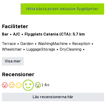
Hitta bästa priset inklusive flygbiljetter
Faciliteter
Bar
•
A/C
•
Flygplats Catania (CTA): 5.7 km
Terrace
•
Garden
•
WashingMachine
•
Reception
•
Wheelchair
•
LuggageStorage
•
DryCleaning
•
Breakfast
•
MultilingualStaff
•
Concierge
•
CarParking
•
BusinessCenter
•
ChildCare
•
Visa mer
NumberOfBars
•
Bankettsal
•
Cykeluthyrninginrheten
•
Golfinrheten
•
Recensioner
Konferenslokal
•
Parkeringtillggsavgift
•
Parkeringutantak
•
Portierpiccolo
•
| 4
/5
Uthyrningavscootermopedinrheten
Läs recensionerna här