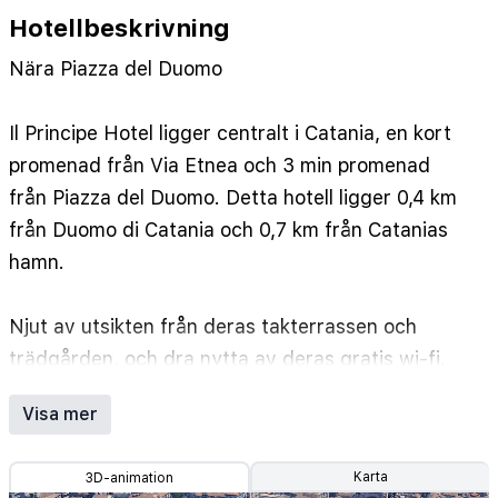
Hotellbeskrivning
Nära Piazza del Duomo
Il Principe Hotel ligger centralt i Catania, en kort
promenad från Via Etnea och 3 min promenad
från Piazza del Duomo. Detta hotell ligger 0,4 km
från Duomo di Catania och 0,7 km från Catanias
hamn.
Njut av utsikten från deras takterrassen och
trädgården, och dra nytta av deras gratis wi-fi.
Boendet har även conciergetjänster,
Visa mer
barnpassning mot en avgift och bankettsal.
Gäster kan enkelt ta sig till stranden med
Karta
3D-animation
boendets strandbuss (avgift tillkommer).