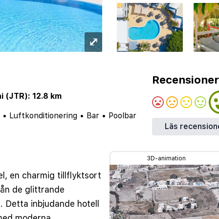
⤢
Recensioner
i (JTR): 12.8 km
•
Luftkonditionering
•
Bar
•
Poolbar
Läs recension
3D-animation
, en charmig tillflyktsort
ån de glittrande
. Detta inbjudande hotell
r med moderna