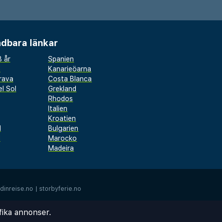
dbara länkar
 år
Spanien
a
Kanarieöarna
rava
Costa Blanca
l Sol
Grekland
Rhodos
Italien
Kroatien
l
Bulgarien
d
Marocko
Madeira
dinreise.no
|
storbyferie.no
fika annonser.