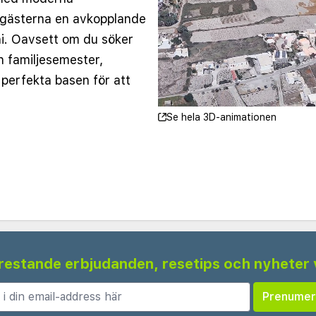
 gästerna en avkopplande
ni. Oavsett om du söker
n familjesemester,
perfekta basen för att
Se hela 3D-animationen
iga rum och sviter, var
ed lugnande färger och
n inkluderar
gratis Wi-Fi och privata
ånga med utsikt över
lda sviter erbjuder lyxiga
lyx.
 frestande erbjudanden, resetips och nyheter 
den stora utomhuspoolen,
r och frodig grönska.