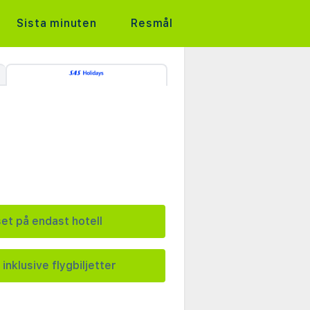
Sista minuten
Resmål
set på endast hotell
 inklusive flygbiljetter