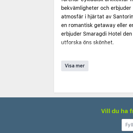
bekvämligheter och erbjuder
atmosfär i hjärtat av Santori
en romantisk getaway eller e
erbjuder Smaragdi Hotel den 
utforska öns skönhet.
Hotellet har ett urval av ryml
och en noggrant designad m
Visa mer
eleganta möbler. Alla boende
luftkonditionering, platt-TV, 
balkonger eller terrasser, m
poolen eller trädgården. Utva
spabad för en extra touch av 
Vill du ha
Gästerna kan koppla av vid 
omgiven av bekväma solstola