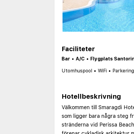
Faciliteter
Bar
•
A/C
•
Flygplats Santorin
Utomhuspool
•
WiFi
•
Parkering
Hotellbeskrivning
Välkommen till Smaragdi Hotel
som ligger bara några steg fr
stränderna vid Perissa Beach
förenar cykladisk arkitektu