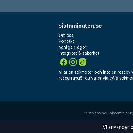
Poolbaren serverar uppfriska
snacks under hela dagen, vil
atmosfär för avkoppling. En l
sistaminuten.se
tillgänglig varje morgon, med 
Om oss
färska ingredienser.
Kontakt
Vanliga frågor
Det vänliga personalen på Sma
Integritet & säkerhet
tillgänglig för att hjälpa till
biluthyrning och lokala reko
Vi är en sökmotor och inte en resebyr
ligger bekvämt nära restaura
researrangör du väljer via våra sökmot
kollektivtrafik, vilket gör det
Santorinis ikoniska sevärdhet
minnesvärd vistelse där komf
varm gästfrihet förenas.
restplass.no
|
sistaminuten
Vi använder c