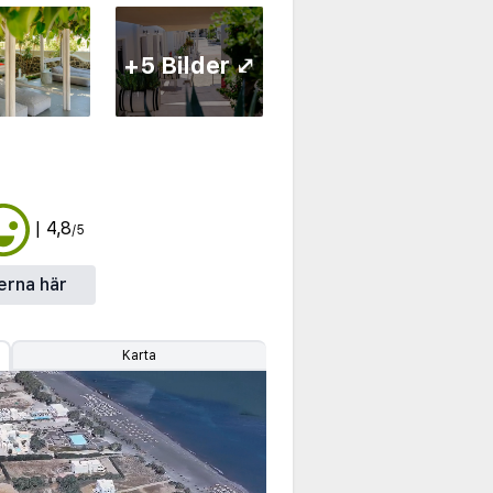
+5 Bilder ⤢
| 4,8
/5
erna här
Karta