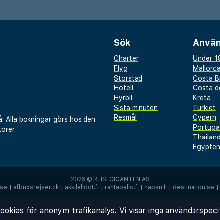
nde drycker och lätta
ket skapar en avslappnad
äcker frukostbuffé finns
Sök
Använ
lokala specialiteter och
Charter
Under 18
Flyg
Mallorc
Storstad
Costa B
ragdi Hotel är alltid
Hotell
Costa de
Hyrbil
Kreta
 med bokningar av utflykter,
Sista minuten
Turkiet
mmendationer. Hotellet
Resmål
Cypern
å. Alla bokningar görs hos den
Portuga
nger, butiker och
orer.
Thailan
 lätt att upptäcka
Egypten
er. Njut av en
ort, bekvämlighet och
2026 ©
REISEGIGANTEN AS
.se
|
afbudsrejser.dk
|
äkkilähdöt.fi
|
rantapallo.fi
|
napsu.fi
|
destination.se
|
ookies för anonym trafikanalys. Vi visar inga användarspeci