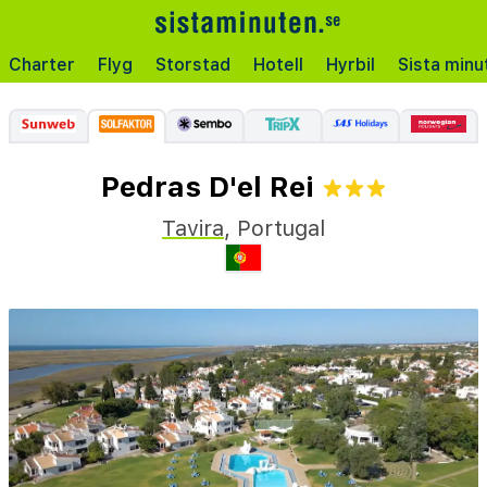
Charter
Flyg
Storstad
Hotell
Hyrbil
Sista minu
Pedras D'el Rei
Tavira
,
Portugal