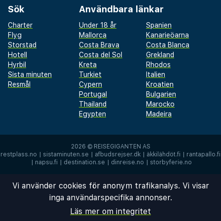
Sök
Användbara länkar
Charter
Under 18 år
Spanien
Flyg
Mallorca
Kanarieöarna
Storstad
Costa Brava
Costa Blanca
Hotell
Costa del Sol
Grekland
Hyrbil
Kreta
Rhodos
Sista minuten
Turkiet
Italien
Resmål
Cypern
Kroatien
Portugal
Bulgarien
Thailand
Marocko
Egypten
Madeira
2026 ©
REISEGIGANTEN AS
restplass.no
|
sistaminuten.se
|
afbudsrejser.dk
|
äkkilähdöt.fi
|
rantapallo.fi
|
napsu.fi
|
destination.se
|
dinreise.no
|
storbyferie.no
Vi använder cookies för anonym trafikanalys. Vi visar
inga användarspecifika annonser.
Läs mer om integritet