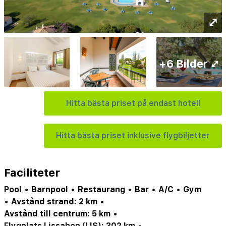
⤢
+6 Bilder ⤢
Hitta bästa priset på endast hotell
Hitta bästa priset inklusive flygbiljetter
Faciliteter
Pool
•
Barnpool
•
Restaurang
•
Bar
•
A/C
•
Gym
•
Avstånd strand: 2 km
•
Avstånd till centrum: 5 km
•
Flygplats Lissabon (LIS): 302 km
•