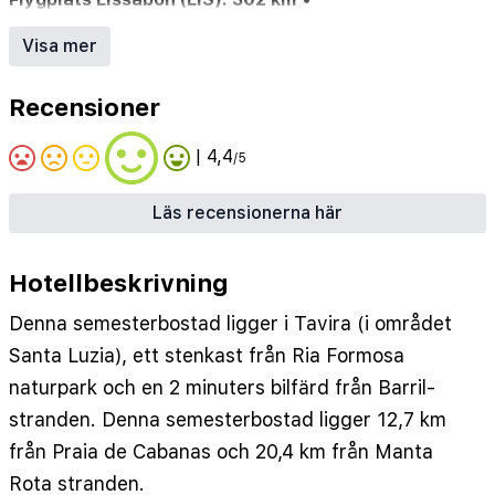
Flygplats Faro (FAO): 42.6 km
Visa mer
Pool (ev. säsongsöppen)
•
Barnpool el. del i pool
•
Internet/Wi-Fi
•
Restaurang
•
Recensioner
Parkering/garage (ev. mot avgift)
•
Hotellbar
| 4,4
/5
Läs recensionerna här
Hotellbeskrivning
Denna semesterbostad ligger i Tavira (i området
Santa Luzia), ett stenkast från Ria Formosa
naturpark och en 2 minuters bilfärd från Barril-
stranden. Denna semesterbostad ligger 12,7 km
från Praia de Cabanas och 20,4 km från Manta
Rota stranden.