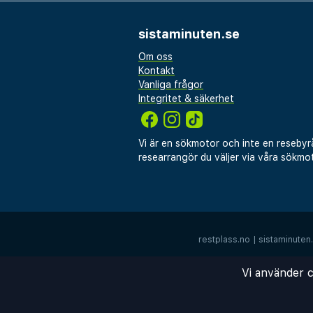
Hotellet erbjuder också en m
koppla av med en varm dryck 
sistaminuten.se
arbetet. Hjälpsam personal 
Om oss
receptionen finns alltid tillgän
Kontakt
Vanliga frågor
lokala rekommendationer, tu
Integritet & säkerhet
transportarrangemang.
Hotel Cabin är bekvämt beläge
Vi är en sökmotor och inte en resebyr
vilket gör det enkelt att utf
researrangör du väljer via våra sökmot
omgivande naturliga underver
finns för gäster som reser me
läge, bekväma rum och uppmä
Cabin ett smart val för din vis
restplass.no
|
sistaminuten
huvudstad.
Vi använder c