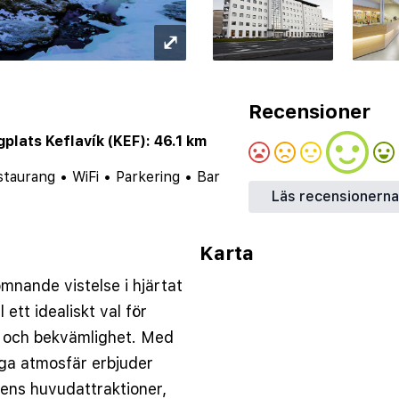
⤢
Recensioner
gplats Keflavík (KEF): 46.1 km
staurang
•
WiFi
•
Parkering
•
Bar
Läs recensionerna
Karta
mnande vistelse i hjärtat
l ett idealiskt val för
 och bekvämlighet. Med
ga atmosfär erbjuder
adens huvudattraktioner,