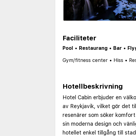
Faciliteter
Pool
•
Restaurang
•
Bar
•
Fly
Gym/fitness center
•
Hiss
•
Re
Hotellbeskrivning
Hotel Cabin erbjuder en välko
av Reykjavik, vilket gör det til
resenärer som söker komfort
sin moderna design och vänli
hotellet enkel tillgång till st