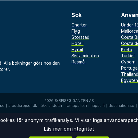
ysig lounge där du kan
eller hinna ikapp med
Sök
Använ
vid den 24-timmars
Charter
Under 18
glig för att hjälpa till med
Flyg
Mallorc
rbokningar och
Storstad
Costa B
Hotell
Costa de
Hyrbil
Kreta
Sista minuten
Turkiet
t nära kollektivtrafik,
Resmål
Cypern
å. Alla bokningar görs hos den
Portuga
orska Reykjavik och de
orer.
Thailan
ken. Gratis parkering
Egypten
d bil. Med sitt utmärkta
rksam service är Hotel
2026 ©
REISEGIGANTEN AS
telse i Islands
.se
|
afbudsrejser.dk
|
äkkilähdöt.fi
|
rantapallo.fi
|
napsu.fi
|
destination.se
|
ookies för anonym trafikanalys. Vi visar inga användarspeci
Läs mer om integritet