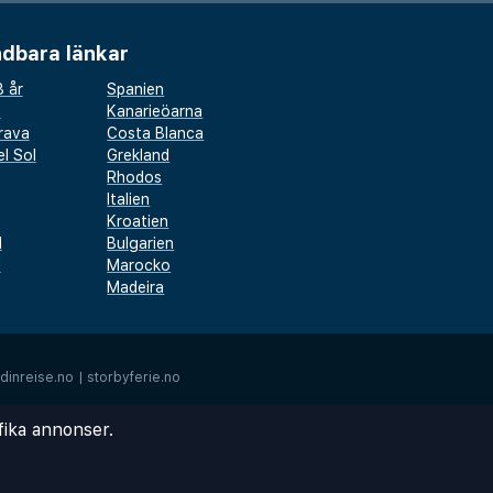
dbara länkar
 år
Spanien
a
Kanarieöarna
rava
Costa Blanca
l Sol
Grekland
Rhodos
Italien
Kroatien
l
Bulgarien
d
Marocko
Madeira
dinreise.no
|
storbyferie.no
fika annonser.