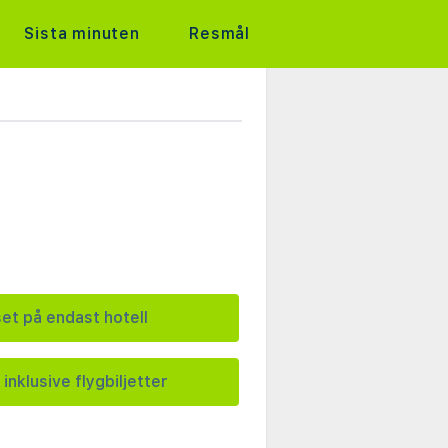
Sista minuten
Resmål
set på endast hotell
 inklusive flygbiljetter