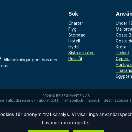
0,9 km
Sök
Använ
km
odox Church - 1 km
Charter
Under 18
Flyg
Mallorc
- 1 km
Storstad
Costa B
Hotell
Costa de
Hyrbil
Kreta
Sista minuten
Turkiet
Resmål
Cypern
å. Alla bokningar görs hos den
Portuga
orer.
Thailan
Egypten
ekommenderar att du
 (BEG-Nikola Tesla) -
2026 ©
REISEGIGANTEN AS
.se
|
afbudsrejser.dk
|
äkkilähdöt.fi
|
rantapallo.fi
|
napsu.fi
|
destination.se
|
at gratis internet,
ookies för anonym trafikanalys. Vi visar inga användarspeci
heckning. Planerar du ett
 finns det event- och
Läs mer om integritet
4 kvadratmeter, däribland