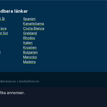
dbara länkar
 år
Spanien
a
Kanarieöarna
rava
Costa Blanca
l Sol
Grekland
Rhodos
Italien
Kroatien
l
Bulgarien
d
Marocko
Madeira
dinreise.no
|
storbyferie.no
fika annonser.