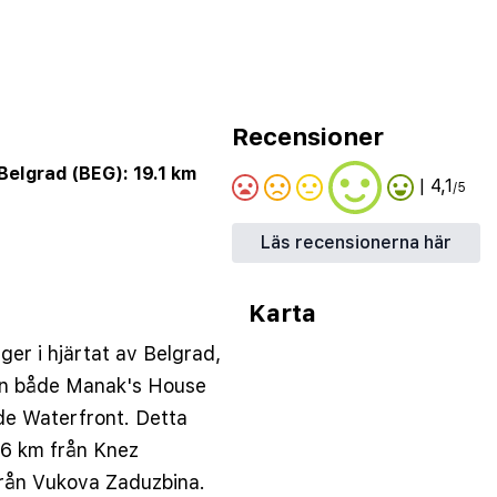
Recensioner
Belgrad (BEG): 19.1 km
| 4,1
/5
Läs recensionerna här
Karta
ger i hjärtat av Belgrad,
ån både Manak's House
e Waterfront. Detta
2,6 km från Knez
från Vukova Zaduzbina.