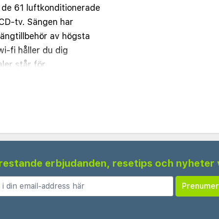
de 61 luftkonditionerade
CD-tv. Sängen har
ngtillbehör av högsta
i-fi håller du dig
er står för
rum med dusch,
rtiklar. Avstånd
.
ca) - 0,4 km
m
km
 frestande erbjudanden, resetips och nyheter 
 km