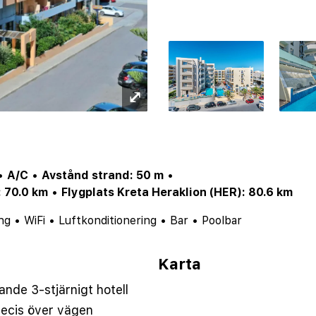
⤢
•
A/C
•
Avstånd strand: 50 m
•
: 70.0 km
•
Flygplats Kreta Heraklion (HER): 80.6 km
ng
•
WiFi
•
Luftkonditionering
•
Bar
•
Poolbar
Karta
nde 3-stjärnigt hotell
recis över vägen