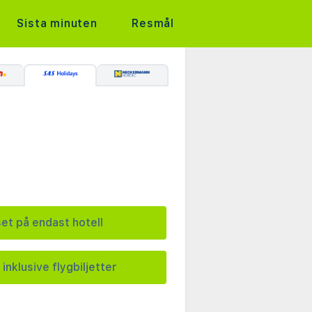
Sista minuten
Resmål
set på endast hotell
 inklusive flygbiljetter