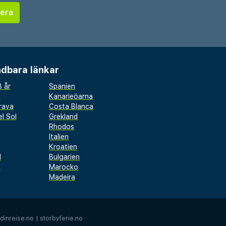
dbara länkar
 år
Spanien
a
Kanarieöarna
rava
Costa Blanca
l Sol
Grekland
Rhodos
Italien
Kroatien
l
Bulgarien
d
Marocko
Madeira
dinreise.no
|
storbyferie.no