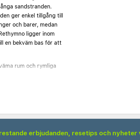
 långa sandstranden.
n ger enkel tillgång till
anger och barer, medan
 Rethymno ligger inom
ill en bekväm bas för att
kväma rum och rymliga
d med moderna möbler och
n inkluderar
t-TV, samt ett privat
lar, vilket säkerställer
utomhuspoolen, komplett
 frestande erbjudanden, resetips och nyheter 
eller ta ett uppfriskande