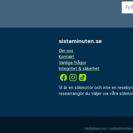
dopp i det klara vattnet på d
Restaurangen på plats serve
internationella rätter, medan
av uppfriskande drycker und
sistaminuten.se
Oavsett om du söker en avk
eller ett kulturellt äventyr, e
Om oss
Kontakt
komfort, bekvämlighet och va
Vanliga frågor
för en minnesvärd vistelse.
Integritet & säkerhet
Vi är en sökmotor och inte en resebyr
researrangör du väljer via våra sökmot
restplass.no
|
sistaminuten