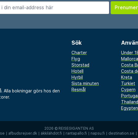
en närliggande stranden.
rar en mängd lokala och
 baren erbjuder ett urval
er hela dagen.
Sök
Använ
opplande strandsemester
rbjuder detta hotell
Charter
Under 18
Flyg
Mallorc
rm kretensisk gästfrihet
Storstad
Costa B
Hotell
Costa de
Hyrbil
Kreta
Sista minuten
Turkiet
Resmål
Cypern
å. Alla bokningar görs hos den
Portuga
orer.
Thailan
Egypten
2026 ©
REISEGIGANTEN AS
.se
|
afbudsrejser.dk
|
äkkilähdöt.fi
|
rantapallo.fi
|
napsu.fi
|
destination.se
|