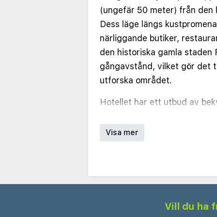
(ungefär 50 meter) från den
Dess läge längs kustpromenade
närliggande butiker, restaur
den historiska gamla staden
gångavstånd, vilket gör det t
utforska området.
Hotellet har ett utbud av be
studior, var och en designa
lugnande färger. Alla boende
Visa mer
luftkonditionering och satelli
badrum med gratis toalettartik
en avkopplande vistelse.
Gästerna kan koppla av vid 
Vill du ha
med solterrass och solstolar, 