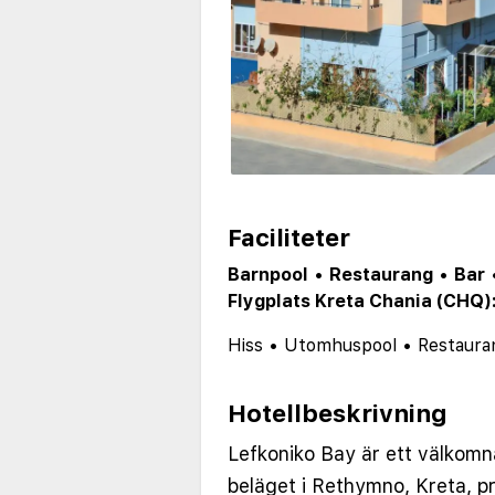
Faciliteter
Barnpool
•
Restaurang
•
Bar
Flygplats Kreta Chania (CHQ)
Hiss
•
Utomhuspool
•
Restaura
Hotellbeskrivning
Lefkoniko Bay är ett välkomna
beläget i Rethymno, Kreta, p