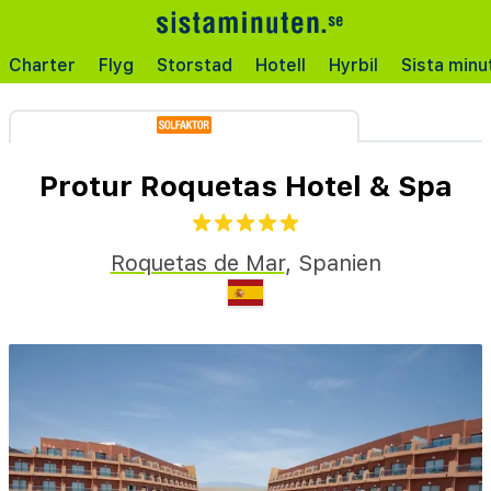
Charter
Flyg
Storstad
Hotell
Hyrbil
Sista minu
Protur Roquetas Hotel & Spa
Roquetas de Mar
,
Spanien