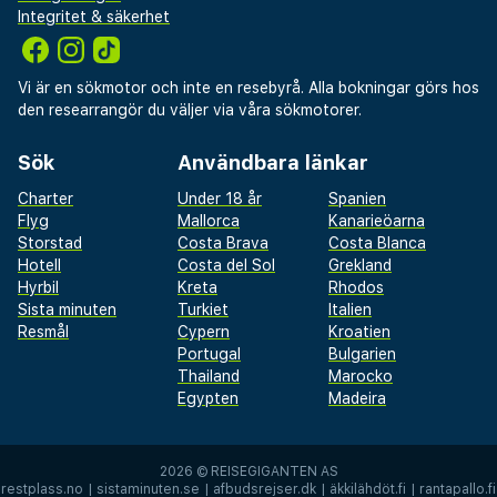
Integritet & säkerhet
Vi är en sökmotor och inte en resebyrå. Alla bokningar görs hos
den researrangör du väljer via våra sökmotorer.
Sök
Användbara länkar
Charter
Under 18 år
Spanien
Flyg
Mallorca
Kanarieöarna
Storstad
Costa Brava
Costa Blanca
Hotell
Costa del Sol
Grekland
Hyrbil
Kreta
Rhodos
Sista minuten
Turkiet
Italien
Resmål
Cypern
Kroatien
Portugal
Bulgarien
Thailand
Marocko
Egypten
Madeira
2026 ©
REISEGIGANTEN AS
restplass.no
|
sistaminuten.se
|
afbudsrejser.dk
|
äkkilähdöt.fi
|
rantapallo.fi