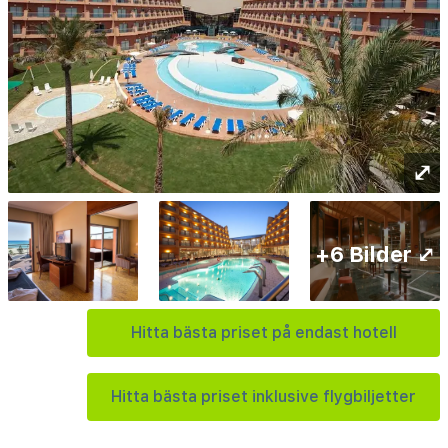
⤢
+6 Bilder ⤢
Hitta bästa priset på endast hotell
Hitta bästa priset inklusive flygbiljetter