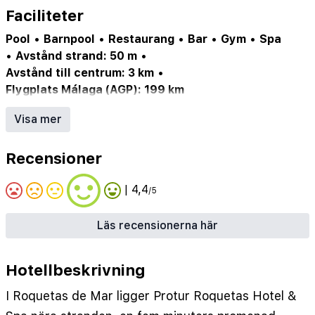
Faciliteter
Pool
•
Barnpool
•
Restaurang
•
Bar
•
Gym
•
Spa
•
Avstånd strand: 50 m
•
Avstånd till centrum: 3 km
•
Flygplats Málaga (AGP): 199 km
Pool (ev. säsongsöppen)
•
Barnpool el. del i pool
•
Visa mer
Internet/Wi-Fi
•
Restaurang
•
Parkering/garage (ev. mot avgift)
•
Hotellbar
•
Recensioner
Inomhuspool
•
Gröna hotell
| 4,4
/5
Läs recensionerna här
Hotellbeskrivning
I Roquetas de Mar ligger Protur Roquetas Hotel &