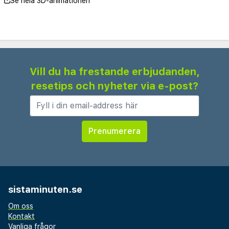
Se hela 3D-animationen
Vill du ha frestande erbjudanden,
resetips och nyheter via e-post?
sistaminuten.se
Om oss
Kontakt
Vanliga frågor