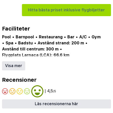
Hitta bästa priset inklusive flygbiljetter
Faciliteter
Pool
•
Barnpool
•
Restaurang
•
Bar
•
A/C
•
Gym
•
Spa
•
Badstu
•
Avstånd strand: 200 m
•
Avstånd till centrum: 300 m
•
Flygplats Larnaca (LCA): 66.6 km
Stopp för transferbuss: 20 m
•
Busshållplats: 250 m
Visa mer
•
Shopping: 300 m
•
Minimarket: 20 m
•
Centrum: 300 m
•
Uttagsautomat: 150 m
•
Recensioner
Reception 24 h
•
Officiell klassificering: ***
•
Byggt: 1989
•
Senast renoverad: 2016/2017
•
| 4,5
/5
Antal rum: 138
•
Volt: 220
•
Adapter behövs
•
American Express
•
MasterCard
•
Visa
•
Läs recensionerna här
Area: Hotellområde
•
Parkering
•
WiFi
•