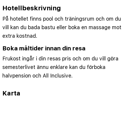
WiFi i allmänna utrymmen utan kostnad
•
Hotellbeskrivning
WiFi i rummen/lägenheterna utan kostnad
•
Störningsnivå: Tidvis störande
•
Trafik: Tung trafik
På hotellet finns pool och träningsrum och om du
vill kan du bada bastu eller boka en massage mot
extra kostnad.
Boka måltider innan din resa
Frukost ingår i din resas pris och om du vill göra
semesterlivet ännu enklare kan du förboka
halvpension och All Inclusive.
Karta