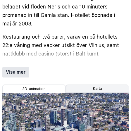
beläget vid floden Neris och ca 10 minuters
promenad in till Gamla stan. Hotellet öppnade i
maj år 2003.
Restaurang och två barer, varav en på hotellets
22:a våning med vacker utsikt över Vilnius, samt
nattklubb med casino (störst i Baltikum).
Businesscentra med utmärkta
konferensmöjligheter.
Visa mer
Samtliga rum med bad/dusch, wc och hårtork,
Karta
3D-animation
kabel-TV med betalfilmer samt möjlighet för fri
trådlös Internetuppkoppling. Rökfria rum mot
önskemål.
Adress: Konstitucijos pr. 20, 09308 Vilnius,
Lithuania