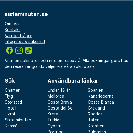
sistaminuten.se
Om oss
Kontakt
Vanliga frågor
Integritet & säkerhet
Vi är en sökmotor och inte en resebyrå. Alla bokningar görs hos
den researrangör du väljer via våra sökmotorer.
Sök
Användbara länkar
Charter
Under 18 år
Spanien
Flyg
Mallorca
Kanarieöarna
Storstad
Costa Brava
Costa Blanca
Hotell
Costa del Sol
Grekland
Hyrbil
Kreta
Rhodos
Sista minuten
Turkiet
Italien
Resmål
Cypern
Kroatien
Portugal
Bulgarien