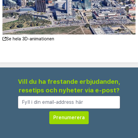
Centrum: 500 m | Flygplats: VNO 9 km
Bar | Restaurang | Frukostrum | Kafé
Se hela 3D-animationen
Vill du ha frestande erbjudanden,
resetips och nyheter via e-post?