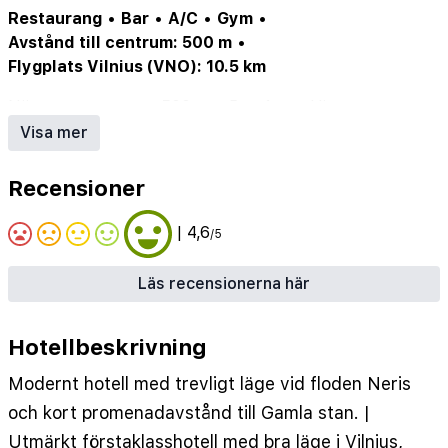
Restaurang
•
Bar
•
A/C
•
Gym
•
Avstånd till centrum: 500 m
•
Flygplats Vilnius (VNO): 10.5 km
Närmaste centrum: 500 m
•
Bar: 1 st
•
Hiss
•
Restaurang: 1 st
Visa mer
Recensioner
| 4,6
/5
Läs recensionerna här
Hotellbeskrivning
Modernt hotell med trevligt läge vid floden Neris
och kort promenadavstånd till Gamla stan. |
Utmärkt förstaklasshotell med bra läge i Vilnius,