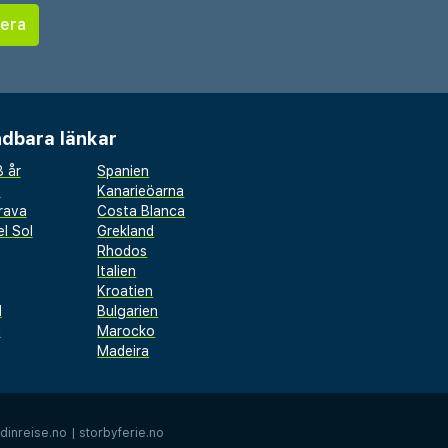
dbara länkar
 år
Spanien
a
Kanarieöarna
rava
Costa Blanca
l Sol
Grekland
Rhodos
Italien
Kroatien
l
Bulgarien
d
Marocko
Madeira
dinreise.no
|
storbyferie.no