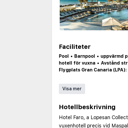
Faciliteter
Pool
•
Barnpool
•
uppvärmd p
hotell för vuxna
•
Avstånd str
Flygplats Gran Canaria (LPA):
Pool: 3 st
•
Närmaste strand/ba
Restaurang: 3 st
•
Städdagar/ve
Visa mer
Hotellbeskrivning
Hotel Faro, a Lopesan Collect
vuxenhotell precis vid Masp