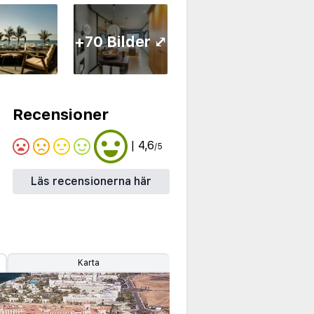
+70 Bilder ⤢
Recensioner
| 4,6
/5
Läs recensionerna här
Karta