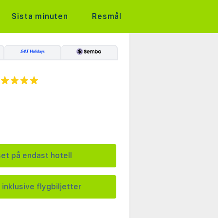
Sista minuten
Resmål
set på endast hotell
 inklusive flygbiljetter