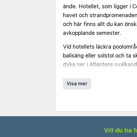
ände. Hotellet, som ligger i 
havet och strandpromenade
och här finns allt du kan öns
avkopplande semester.
Vid hotellets läckra poolområ
balisäng eller solstol och ta
dyka ner i Atlantens svalkand
anslutning till poolområdet. D
poolområde på hotellets popu
Visa mer
Marlin Ibiza Sky Lounge Gran
dig ner i en solstol och njuta
moderna rätter och den fanta
morgon till kväll.
Vill du ha
På Hotel Faro, a Lopesan Colle