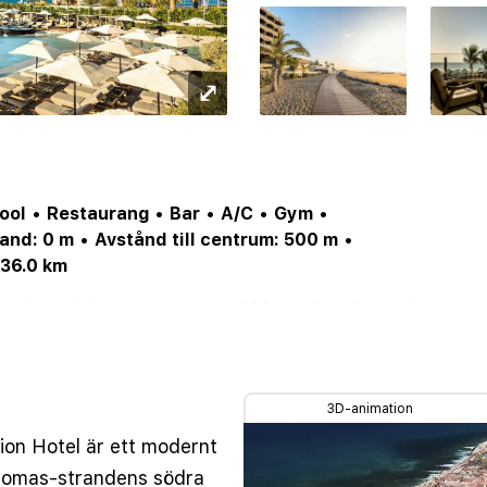
⤢
ool
•
Restaurang
•
Bar
•
A/C
•
Gym
•
and: 0 m
•
Avstånd till centrum: 500 m
•
 36.0 km
d: 0 m
•
Närmaste centrum: 500 m
•
Bar: 3 st
•
Hiss
•
cka: 5
•
Adult hotel
3D-animation
ion Hotel är ett modernt
alomas-strandens södra