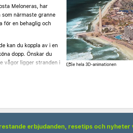
Costa Meloneras, har
n som närmaste granne
ka för en behaglig och
de kan du koppla av i en
 sköna dopp. Önskar du
e vågor ligger stranden i
Se hela 3D-animationen
et finns även ett trevligt
lära takterrass, Blue
 Canaria. Här kan du slå
 av svalkande drycker,
stiska utsikten från
 frestande erbjudanden, resetips och nyheter 
ction finns flera trevliga