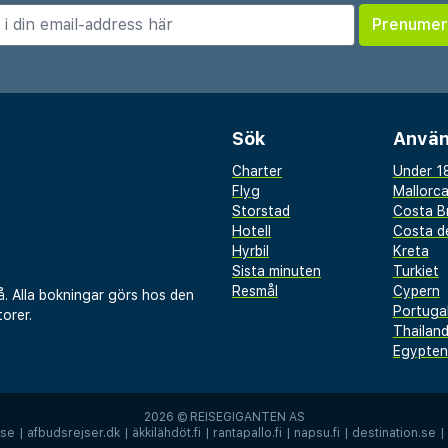
hotellets bufférestaurang
ösa bufféer både till
en extra bekväm semester
ts à la carte-restaurang
tter och önskar du något
Sök
Använ
n kombinerad poolbar och
Charter
Under 18
Flyg
Mallorc
Storstad
Costa B
 stunder i en solstol
Hotell
Costa de
Hyrbil
Kreta
inns både gym och
Sista minuten
Turkiet
o, a Lopesan Collection
Resmål
Cypern
å. Alla bokningar görs hos den
Portuga
lt inredda rum och
orer.
Thailan
ra med utsikt mot havet.
Egypten
å 18 år.
2026 ©
REISEGIGANTEN AS
.se
|
afbudsrejser.dk
|
äkkilähdöt.fi
|
rantapallo.fi
|
napsu.fi
|
destination.se
|