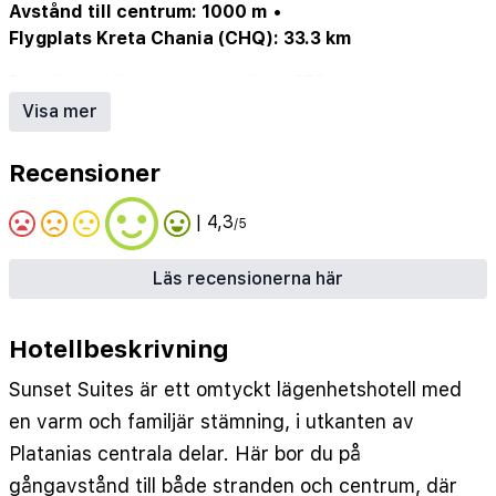
Avstånd till centrum: 1000 m
•
Flygplats Kreta Chania (CHQ): 33.3 km
Pool: 1 st
•
Närmaste strand/bad: 250 m
•
Närmaste centrum: 1 km
•
Bar: 1 st
•
Visa mer
Städdagar/vecka: 6
Recensioner
| 4,3
/5
Läs recensionerna här
Hotellbeskrivning
Sunset Suites är ett omtyckt lägenhetshotell med
en varm och familjär stämning, i utkanten av
Platanias centrala delar. Här bor du på
gångavstånd till både stranden och centrum, där