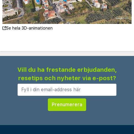
Se hela 3D-animationen
Vill du ha frestande erbjudanden,
resetips och nyheter via e-post?