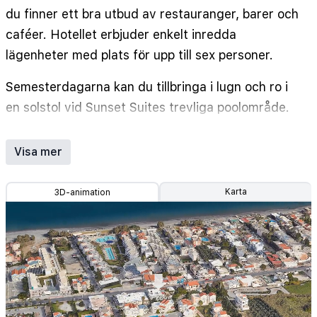
du finner ett bra utbud av restauranger, barer och
caféer. Hotellet erbjuder enkelt inredda
lägenheter med plats för upp till sex personer.
Semesterdagarna kan du tillbringa i lugn och ro i
en solstol vid Sunset Suites trevliga poolområde.
Här finns även en separat, grundare barnpool för
hotellets yngsta gäster att leka och plaska i, samt
Visa mer
en poolbar där du kan köpa dryck och snacks. Vill
du hellre tillaga dina måltider i lägenheten ligger
Karta
3D-animation
en mindre mataffär i närheten av hotellet. De
kvällar du vill slippa laga middag kan du
promenera in mot centrum av Platanias och slå
dig ner på någon mysig taverna för att pröva
grekiska delikatesser som krämig moussaka eller
en grillad souvlaki.