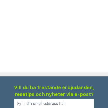
Vill du ha frestande erbjudanden,
resetips och nyheter via e-post?