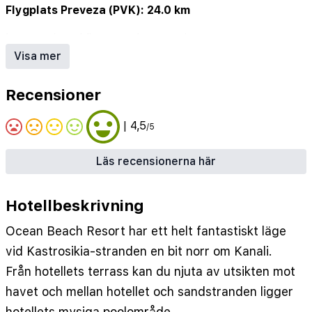
Flygplats Preveza (PVK): 24.0 km
Internet in public area
•
Internet in rooms
•
Lobby/lounge
•
Outdoor Parking
•
Reception
•
Visa mer
distanceToCenter: 5000
•
numberOfPools: 2
•
distanceToSupermarket: 1000
Recensioner
| 4,5
/5
Läs recensionerna här
Hotellbeskrivning
Ocean Beach Resort har ett helt fantastiskt läge
vid Kastrosikia-stranden en bit norr om Kanali.
Från hotellets terrass kan du njuta av utsikten mot
havet och mellan hotellet och sandstranden ligger
hotellets mysiga poolområde.