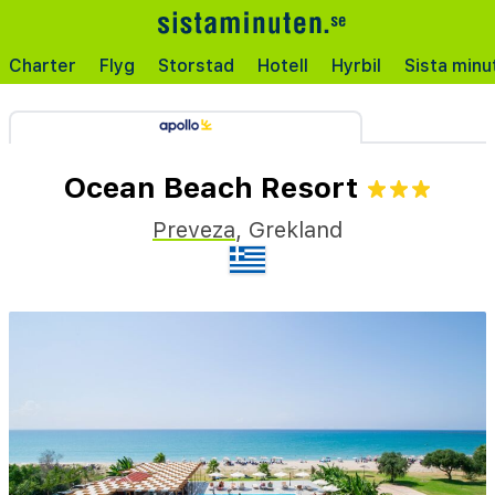
Charter
Flyg
Storstad
Hotell
Hyrbil
Sista minu
Ocean Beach Resort
Preveza
,
Grekland