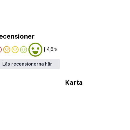
ecensioner
| 4,6
/5
Läs recensionerna här
Karta