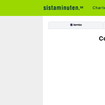
Chart
C