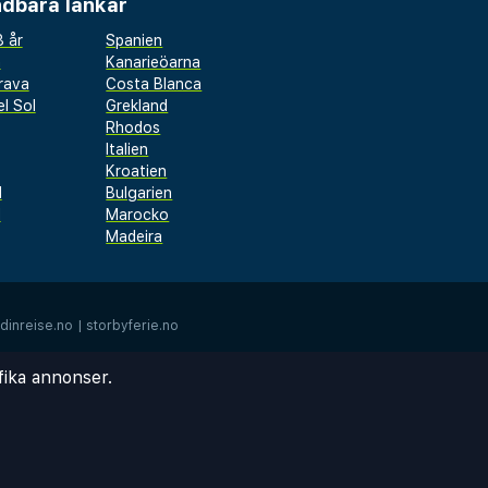
dbara länkar
 år
Spanien
a
Kanarieöarna
rava
Costa Blanca
l Sol
Grekland
Rhodos
Italien
Kroatien
l
Bulgarien
d
Marocko
Madeira
dinreise.no
|
storbyferie.no
fika annonser.