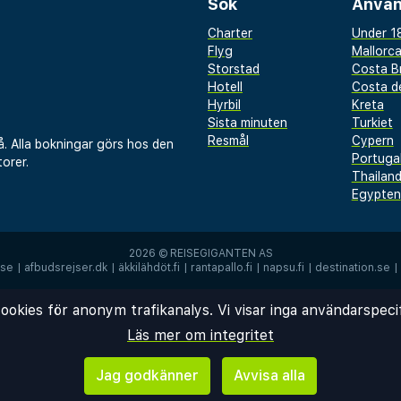
Sök
Använ
Charter
Under 18
Flyg
Mallorc
Storstad
Costa B
Hotell
Costa de
Hyrbil
Kreta
Sista minuten
Turkiet
Resmål
Cypern
å. Alla bokningar görs hos den
Portuga
orer.
Thailan
Egypten
2026 ©
REISEGIGANTEN AS
.se
|
afbudsrejser.dk
|
äkkilähdöt.fi
|
rantapallo.fi
|
napsu.fi
|
destination.se
|
ookies för anonym trafikanalys. Vi visar inga användarspeci
Läs mer om integritet
Jag godkänner
Avvisa alla