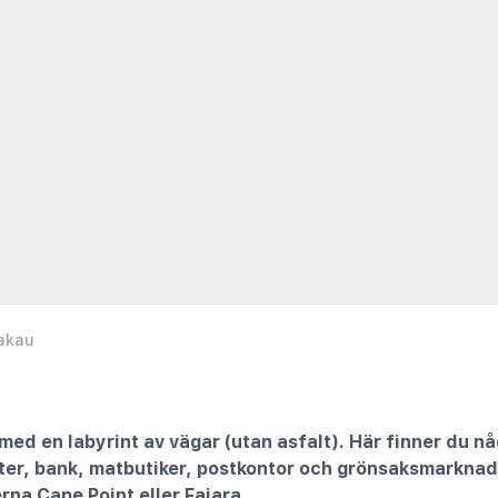
akau
med en labyrint av vägar (utan asfalt). Här finner du 
ter, bank, matbutiker, postkontor och grönsaksmarknad.
erna
Cape Point
eller
Fajara