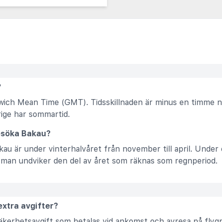
?
wich Mean Time (GMT). Tidsskillnaden är minus en timme när
ige har sommartid.
besöka Bakau?
akau är under vinterhalvåret från november till april. Under
man undviker den del av året som räknas som regnperiod.
 extra avgifter?
kerhetsavgift som betalas vid ankomst och avresa på flygp