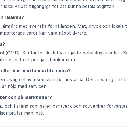
r lokal valuta tillgängligt för att kunna betala avgiften.
ån i Bakau?
g jämfört med svenska förhållanden. Mat, dryck och lokala t
mporterade varor kan vara något dyrare.
au?
asi (GMD). Kontanter är det vanligaste betalningsmedlet i B
ntor eller ta ut pengar i bankomater.
eller bör man lämna lite extra?
en viktig del av inkomsten för anställda. Det är vanligt at
är nöjd med servicen.
tiker och på marknader?
au och i stånd som säljer hantverk och souvenirer förvänta
ser prutar man inte.