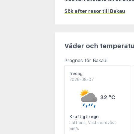
Sök efter resor till Bakau
Väder och temperatu
Prognos för Bakau:
fredag
2026-08-07
32 °C
Kraftigt regn
Lätt bris, Väst-nordväst
5m/s