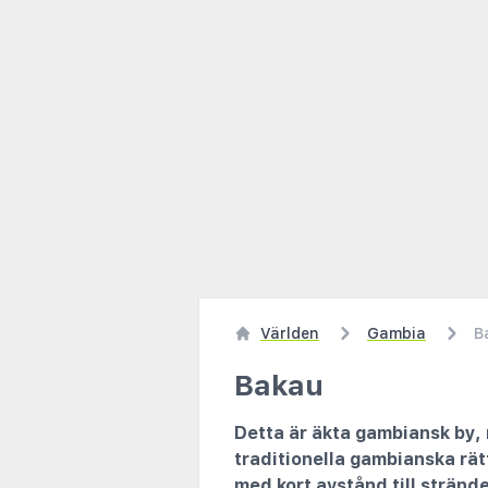
Världen
Gambia
B
Bakau
Detta är äkta gambiansk by, 
traditionella gambianska rät
med kort avstånd till stränd